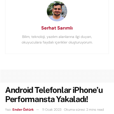
Serhat Sarımlı
Bilim, teknoloji, yazılım alanlarına ilgi duyan,
okuyuculara faydalı içerikler oluşturuyorum.
Android Telefonlar iPhone’u
Performansta Yakaladı!
Yazı:
Ender Öztürk
11 Ocak 2023
Okuma süresi: 2 mins read