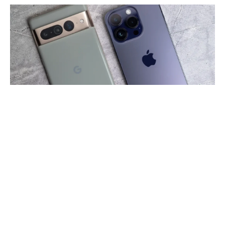
Telefon sektöründe uzun zamandan sonra bir ilk
yaşandı. Apple’ın
iPhone 14
Pro
serisinde kullandığı
Apple A16
yonga setinin performansının beklendiği
gibi olmaması ile
Android telefonlar
ilk defa
iPhone’un performansına yetişti. AnTuTu
kıyaslamasının ekibi, uluslararası pazar için üç
kategoride Android işletim sistemine dayalı en
üretken akıllı telefonların yeni bir