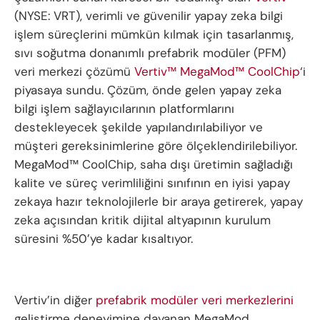
(NYSE: VRT), verimli ve güvenilir yapay zeka bilgi
işlem süreçlerini mümkün kılmak için tasarlanmış,
sıvı soğutma donanımlı prefabrik modüler (PFM)
veri merkezi çözümü
Vertiv™ MegaMod™ CoolChip
‘i
piyasaya sundu. Çözüm, önde gelen yapay zeka
bilgi işlem sağlayıcılarının platformlarını
destekleyecek şekilde yapılandırılabiliyor ve
müşteri gereksinimlerine göre ölçeklendirilebiliyor.
MegaMod™ CoolChip, saha dışı üretimin sağladığı
kalite ve süreç verimliliğini sınıfının en iyisi yapay
zekaya hazır teknolojilerle bir araya getirerek, yapay
zeka açısından kritik dijital altyapının kurulum
süresini %50’ye kadar kısaltıyor.
Vertiv’in diğer
prefabrik modüler veri merkezlerini
geliştirme deneyimine dayanan MegaMod