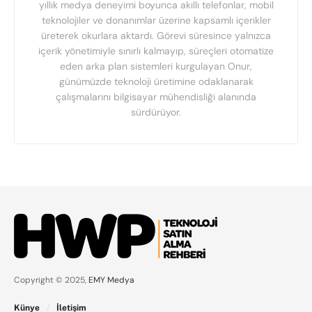
yıllık medya deneyimi boyunca akıllı telefonlar, mobil
teknolojiler ve donanımlar üzerine kapsamlı içerikler
üreterek okurlara aktardı. Görevi süresince yalnızca
içerik yönetimiyle sınırlı kalmayıp, süreçleri otomatize
eden arka plan sistemleri kurgulayan Onur,
günümüzde teknoloji üretimine odaklanarak
çalışmalarını bilgisayar mühendisliği alanında
sürdürüyor.
Copyright © 2025,
EMY Medya
Künye
İletişim