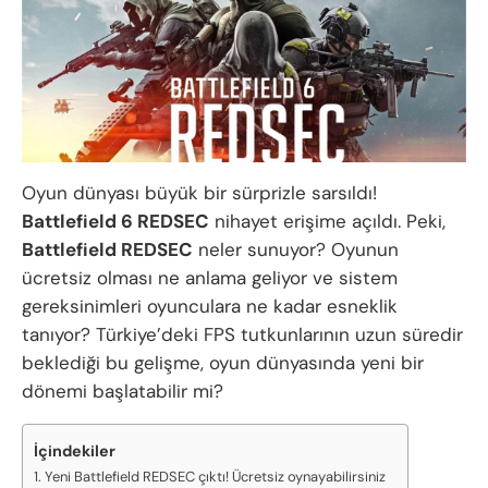
Oyun dünyası büyük bir sürprizle sarsıldı!
Battlefield 6 REDSEC
nihayet erişime açıldı. Peki,
Battlefield REDSEC
neler sunuyor? Oyunun
ücretsiz olması ne anlama geliyor ve sistem
gereksinimleri oyunculara ne kadar esneklik
tanıyor? Türkiye’deki FPS tutkunlarının uzun süredir
beklediği bu gelişme, oyun dünyasında yeni bir
dönemi başlatabilir mi?
İçindekiler
Yeni Battlefield REDSEC çıktı! Ücretsiz oynayabilirsiniz