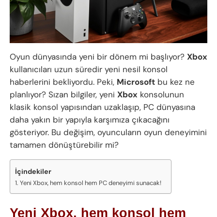
Oyun dünyasında yeni bir dönem mi başlıyor?
Xbox
kullanıcıları uzun süredir yeni nesil konsol
haberlerini bekliyordu. Peki,
Microsoft
bu kez ne
planlıyor? Sızan bilgiler, yeni
Xbox
konsolunun
klasik konsol yapısından uzaklaşıp, PC dünyasına
daha yakın bir yapıyla karşımıza çıkacağını
gösteriyor. Bu değişim, oyuncuların oyun deneyimini
tamamen dönüştürebilir mi?
İçindekiler
Yeni Xbox, hem konsol hem PC deneyimi sunacak!
Yeni Xbox, hem konsol hem