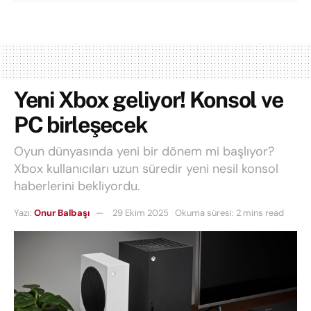
Yeni Xbox geliyor! Konsol ve
PC birleşecek
Oyun dünyasında yeni bir dönem mi başlıyor?
Xbox kullanıcıları uzun süredir yeni nesil konsol
haberlerini bekliyordu.
Yazı:
Onur Balbaşı
29 Ekim 2025
Okuma süresi: 2 mins read