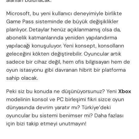
Microsoft, bu yeni kullanıcı deneyimiyle birlikte
Game Pass sisteminde de büyük değişiklikler
planlıyor. Detaylar henüz açıklanmamış olsa da,
abonelik katmanlarında yeniden yapılandırma
yapılacağı konuşuluyor. Yeni konsept, konsolların
geleceğini kökten değiştirebilir. Oyuncular artık
sadece bir cihaz değil, hem ofis bilgisayarı hem de
oyun istasyonu gibi davranan hibrit bir platforma
sahip olacak.
Peki siz bu konuda ne düşünüyorsunuz? Yeni
Xbox
modelinin konsol ve PC birleşimi fikri sizce oyun
dünyasında devrim yaratır mı? Türkiye’deki
oyuncular bu sistemi benimser mi? Daha fazlası
için bizi takip etmeyi unutmayın!