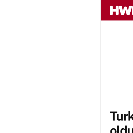
Turk
oldu