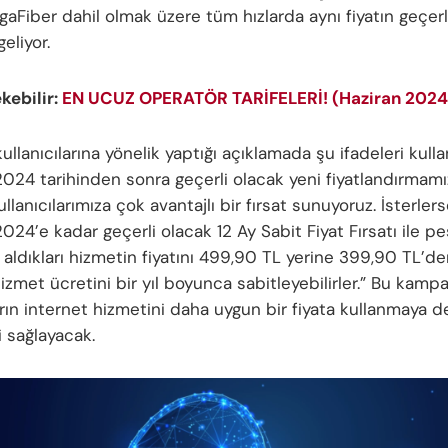
aFiber dahil olmak üzere tüm hızlarda aynı fiyatın geçerl
eliyor.
ekebilir:
EN UCUZ OPERATÖR TARİFELERİ! (Haziran 2024
ullanıcılarına yönelik yaptığı açıklamada şu ifadeleri kullan
24 tarihinden sonra geçerli olacak yeni fiyatlandırmamı
lanıcılarımıza çok avantajlı bir fırsat sunuyoruz. İsterlers
24’e kadar geçerli olacak 12 Ay Sabit Fiyat Fırsatı ile pe
ldıkları hizmetin fiyatını 499,90 TL yerine 399,90 TL’den
izmet ücretini bir yıl boyunca sabitleyebilirler.” Bu kamp
ların internet hizmetini daha uygun bir fiyata kullanmaya 
i sağlayacak.