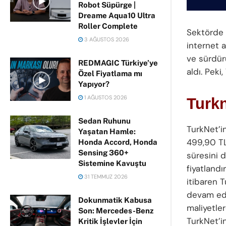
Robot Süpürge |
Dreame Aqua10 Ultra
Roller Complete
Sektörde 
3 AĞUSTOS 2026
internet a
ve sürdürü
REDMAGIC Türkiye’ye
aldı. Peki
Özel Fiyatlama mı
Yapıyor?
1 AĞUSTOS 2026
Turkn
Sedan Ruhunu
TurkNet’i
Yaşatan Hamle:
499,90 TL
Honda Accord, Honda
Sensing 360+
süresini d
Sistemine Kavuştu
fiyatland
31 TEMMUZ 2026
itibaren 
devam ede
Dokunmatik Kabusa
maliyetler
Son: Mercedes-Benz
TurkNet’in
Kritik İşlevler İçin