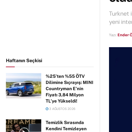
Turknet i
yeni inte
Yazı:
Ender Ö
Haftanın Seçkisi
%25’ten %55 ÖTV
Dilimine Sıçrayış: MINI
Countryman E’nin
Fiyatı 3,84 Milyon
TL’ye Yükseldi!
3 AĞUSTOS 2026
Temizlik Sırasında
Kendini Temizleyen