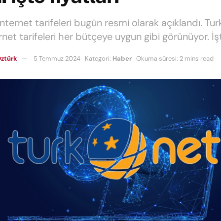
nternet tarifeleri bugün resmi olarak açıklandı. Tur
rnet tarifeleri her bütçeye uygun gibi görünüyor. İşt
ztürk
5 Temmuz 2024
Kategori:
Haber
Okuma süresi: 2 mins read