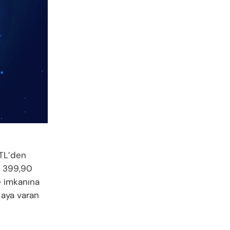
 TL’den
ık 399,90
e imkanına
 aya varan