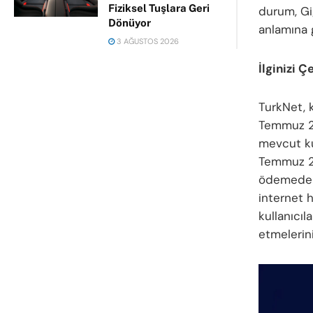
Fiziksel Tuşlara Geri
durum, Gig
Dönüyor
anlamına g
3 AĞUSTOS 2026
İlginizi Ç
TurkNet, k
Temmuz 20
mevcut kul
Temmuz 20
ödemede a
internet h
kullanıcı
etmelerin