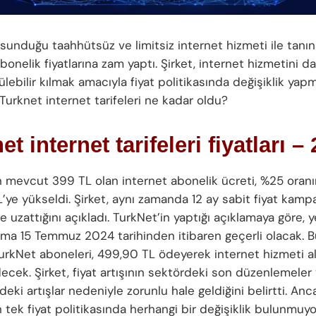
sunduğu taahhütsüz ve limitsiz internet hizmeti ile tanı
bonelik fiyatlarına zam yaptı. Şirket, internet hizmetini da
lebilir kılmak amacıyla fiyat politikasında değişiklik yapm
, Turknet internet tarifeleri ne kadar oldu?
et internet tarifeleri fiyatları –
n mevcut 399 TL olan internet abonelik ücreti, %25 oranı
’ye yükseldi. Şirket, aynı zamanda 12 ay sabit fiyat kamp
e uzattığını açıkladı. TurkNet’in yaptığı açıklamaya göre, y
ırma 15 Temmuz 2024 tarihinden itibaren geçerli olacak. B
TurkNet aboneleri, 499,90 TL ödeyerek internet hizmeti 
cek. Şirket, fiyat artışının sektördeki son düzenlemeler
deki artışlar nedeniyle zorunlu hale geldiğini belirtti. Anc
 tek fiyat politikasında herhangi bir değişiklik bulunmuyo