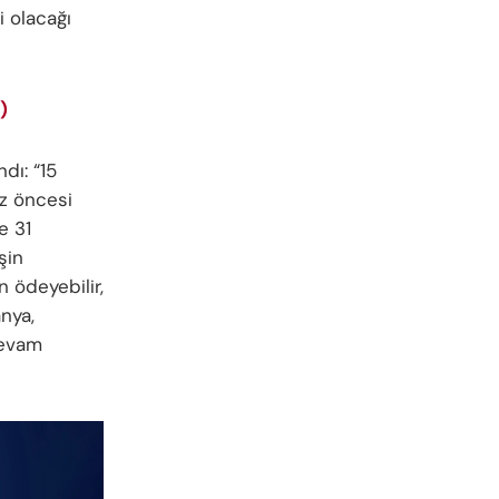
i olacağı
)
dı: “15
z öncesi
e 31
şin
 ödeyebilir,
anya,
devam