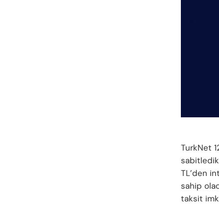
TurkNet 1
sabitledik
TL’den in
sahip ola
taksit imk