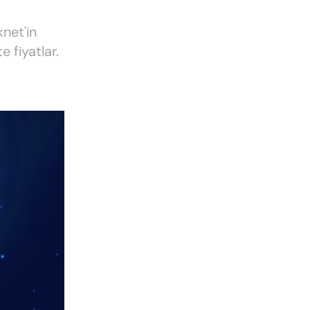
knet'in
e fiyatlar.