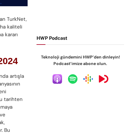
nan TurkNet,
ha kaliteli
a kararı
HWP Podcast
Teknoloji gündemini HWP’den dinleyin!
 2024
Podcast’imize abone olun.
nda artışla
anyasının
eni
u tarihten
almaya
 ve
ak,
r. Bu