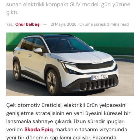
sunan elektrikli kompakt SUV modeli gün yüzüne
çıktı.
Yazı:
Onur Balbaşı
21 Mayıs 2026
Okuma süresi: 3 mins read
Çek otomotiv üreticisi, elektrikli ürün yelpazesini
genişletme stratejisinin en yeni üyesini küresel bir
lansmanla sahneye çıkardı. Uzun süredir ipuçları
verilen
Skoda Epiq
, markanın tasarım vizyonunda
yeni bir dönemin kapılarını aralıyor. Pazarında