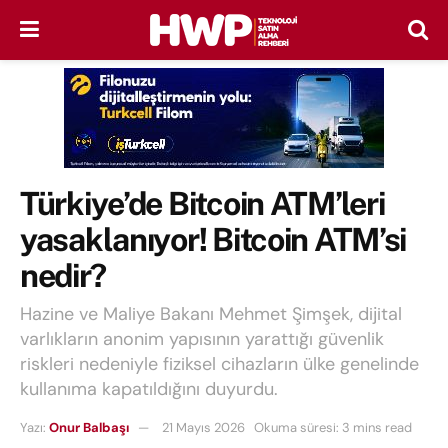
Türkiye’de Bitcoin ATM’leri
yasaklanıyor! Bitcoin ATM’si
nedir?
Hazine ve Maliye Bakanı Mehmet Şimşek, dijital
varlıkların anonim yapısının yarattığı güvenlik
riskleri nedeniyle fiziksel cihazların ülke genelinde
kullanıma kapatıldığını duyurdu.
Yazı:
Onur Balbaşı
21 Mayıs 2026
Okuma süresi: 3 mins read