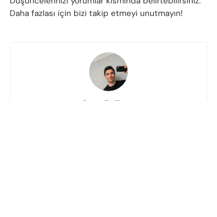
Düşüncelerinizi yorumlar kısmında belirtebilirsiniz.
Daha fazlası için bizi takip etmeyi unutmayın!
Onur Balbaşı
Teknoloji medyası kariyerine editör olarak adım atan
Onur, HWP'de Yazı İşleri Müdürü görevini üstlendi. Beş
yıllık medya deneyimi boyunca akıllı telefonlar, mobil
teknolojiler ve donanımlar üzerine kapsamlı içerikler
üreterek okurlara aktardı. Görevi süresince yalnızca
içerik yönetimiyle sınırlı kalmayıp, süreçleri otomatize
eden arka plan sistemleri kurgulayan Onur,
günümüzde teknoloji üretimine odaklanarak
çalışmalarını bilgisayar mühendisliği alanında
sürdürüyor.