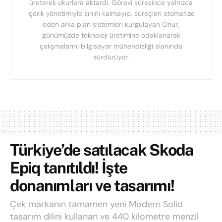
üreterek okurlara aktardı. Görevi süresince yalnızca
içerik yönetimiyle sınırlı kalmayıp, süreçleri otomatize
eden arka plan sistemleri kurgulayan Onur,
günümüzde teknoloji üretimine odaklanarak
çalışmalarını bilgisayar mühendisliği alanında
sürdürüyor.
Türkiye’de satılacak Skoda
Epiq tanıtıldı! İşte
donanımları ve tasarımı!
Çek markanın tamamen yeni Modern Solid
tasarım dilini kullanan ve 440 kilometre menzil