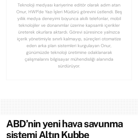
Teknoloji medyası kariyerine editör olarak adım atan
Onur, HWP'de Yazı İşleri Müdürü görevini üstlendi. Beş
yıllık medya deneyimi boyunca akıllı telefonlar, mobil
teknolojiler ve donanımlar üzerine kapsamlı içerikler
üreterek okurlara aktardı. Görevi süresince yalnızca
içerik yönetimiyle sınırlı kalmayıp, süreçleri otomatize
eden arka plan sistemleri kurgulayan Onur,
günümüzde teknoloji üretimine odaklanarak
çalışmalarını bilgisayar mühendisliği alanında
sürdürüyor.
ABD’nin yeni hava savunma
sistemi Altın Kubbe