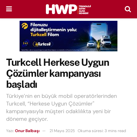
Turkcell Herkese Uygun
Çözümler kampanyası
başladı
Türkiye’nin en büyük mobil operatörlerinden
Turkcell, “Herkese Uygun Çözümler"
kampanyasıyla müşteri odaklılıkta yeni bir
döneme geçiyor.
Yazı:
Onur Balbaşı
21 Mayıs 2025
Okuma süresi: 3 mins read