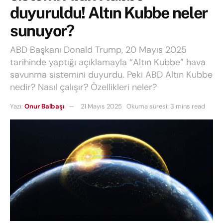
duyuruldu! Altın Kubbe neler
sunuyor?
ABD Başkanı Donald Trump, 20 Mayıs 2025
tarihinde yaptığı açıklamayla “Altın Kubbe” hava
savunma sistemini duyurdu. Peki ABD Altın Kubbe
nedir? Nasıl çalışır? Özellikleri neler?
Yazı:
Onur Balbaşı
21 Mayıs 2025
Okuma süresi: 3 mins read