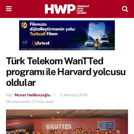
Türk Telekom WanTTed
programı ile Harvard yolcusu
oldular
Yazı:
Murat Halilbeyoğlu
2 Temmuz 2014
Okuma süresi: 3 mins read