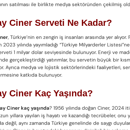
ının satılması ile birlikte medya sektöründen çekilmiş old
y Ciner Serveti Ne Kadar?
iner
, Türkiye’nin en zengin iş insanları arasında yer alıyor.
n 2023 yılında yayımladığı “Türkiye Milyarderler Listesi”ne
erveti 1 milyar dolar seviyesinde bulunuyor. Enerji ve mad
nde gerçekleştirdiği yatırımlar, bu servetin büyük bir kısm
r. Ayrıca medya ve lojistik sektörlerindeki faaliyetleri, ser
irmesine katkıda bulunuyor.
ay Ciner Kaç Yaşında?
ay Ciner kaç yaşında
? 1956 yılında doğan Ciner, 2024 iti
zun yıllara yayılan iş hayatı ve kazandığı tecrübeler, onu y
a değil, aynı zamanda Türkiye genelinde de saygı duyulan