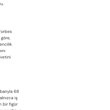
u.
 Forbes
 göre,
encilik
ını
vetini
barıyla 68
alnızca iş
 bir figür