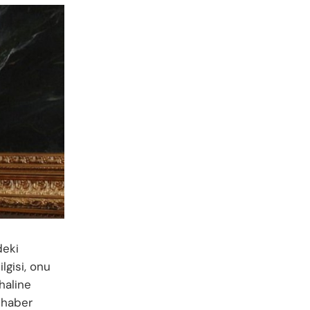
deki
lgisi, onu
haline
u haber