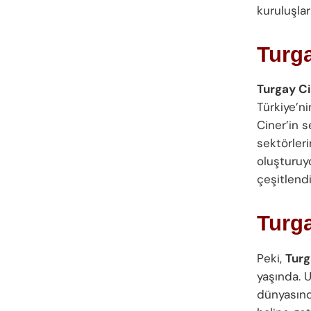
kuruluşlar
Turga
Turgay C
Türkiye’ni
Ciner’in s
sektörleri
oluşturuyo
çeşitlend
Turg
Peki,
Turg
yaşında. U
dünyasınd