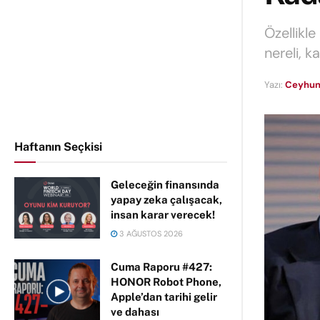
Özellikl
nereli, 
Yazı:
Ceyhun
Haftanın Seçkisi
Geleceğin finansında
yapay zeka çalışacak,
insan karar verecek!
3 AĞUSTOS 2026
Cuma Raporu #427:
HONOR Robot Phone,
Apple’dan tarihi gelir
ve dahası