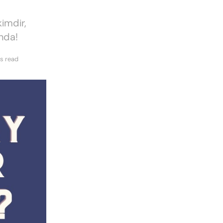
imdir,
nda!
s read