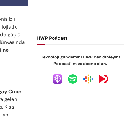
eniş bir
lojistik
nde güçlü
HWP Podcast
ş dünyasında
i ne
Teknoloji gündemini HWP’den dinleyin!
:
Podcast’imize abone olun.
gay Ciner
,
ya gelen
ı. Kısa
alanı