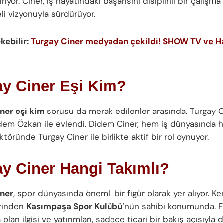
iriyor. Ciner, iş hayatındaki başarısını disiplinli bir çalışm
li vizyonuyla sürdürüyor.
ekebilir:
Turgay Ciner medyadan çekildi! SHOW TV ve H
ay Ciner Eşi Kim?
ner eşi kim
sorusu da merak edilenler arasında. Turgay 
idem Özkan ile evlendi. Didem Ciner, hem iş dünyasında
öründe Turgay Ciner ile birlikte aktif bir rol oynuyor.
y Ciner Hangi Takımlı?
iner
, spor dünyasında önemli bir figür olarak yer alıyor. Ke
erinden
Kasımpaşa Spor Kulübü
‘nün sahibi konumunda. F
olan ilgisi ve yatırımları, sadece ticari bir bakış açısıyla d