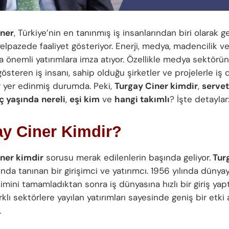
iner
, Türkiye’nin en tanınmış iş insanlarından biri olarak g
elpazede faaliyet gösteriyor. Enerji, medya, madencilik ve 
da önemli yatırımlara imza atıyor. Özellikle medya sektörü
 gösteren iş insanı, sahip olduğu şirketler ve projelerle i
r yer edinmiş durumda. Peki,
Turgay Ciner kimdir
,
servet
ç yaşında
nereli
,
eşi kim
ve
hangi takımlı
? İşte detaylar
ay Ciner Kimdir?
ner kimdir
sorusu merak edilenlerin başında geliyor.
Tur
nda tanınan bir girişimci ve yatırımcı. 1956 yılında dünya
timini tamamladıktan sonra iş dünyasına hızlı bir giriş yapt
klı sektörlere yayılan yatırımları sayesinde geniş bir etki 
.