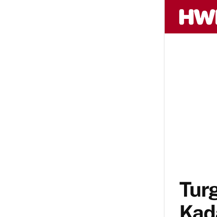
Turg
Kada