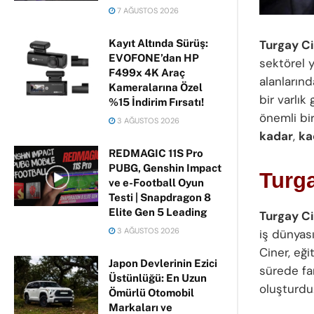
7 AĞUSTOS 2026
Kayıt Altında Sürüş:
Turgay C
EVOFONE’dan HP
sektörel y
F499x 4K Araç
alanların
Kameralarına Özel
bir varlık
%15 İndirim Fırsatı!
önemli bi
3 AĞUSTOS 2026
kadar
,
ka
REDMAGIC 11S Pro
PUBG, Genshin Impact
Turg
ve e-Football Oyun
Testi | Snapdragon 8
Elite Gen 5 Leading
Turgay Ci
3 AĞUSTOS 2026
iş dünyası
Ciner, eği
Japon Devlerinin Ezici
sürede far
Üstünlüğü: En Uzun
oluşturdu
Ömürlü Otomobil
Markaları ve