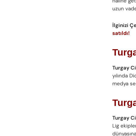
haline get
uzun vade
İlginizi Ç
satıldı!
Turg
Turgay Ci
yılında D
medya sekt
Turga
Turgay C
Lig ekipl
dünyasına 