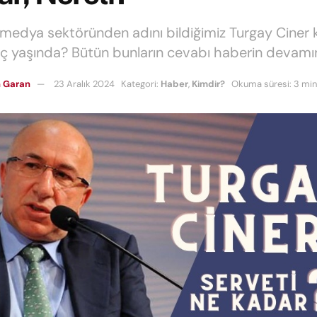
e medya sektöründen adını bildiğimiz Turgay Ciner k
kaç yaşında? Bütün bunların cevabı haberin devamı
 Garan
23 Aralık 2024
Kategori:
Haber
,
Kimdir?
Okuma süresi: 3 min