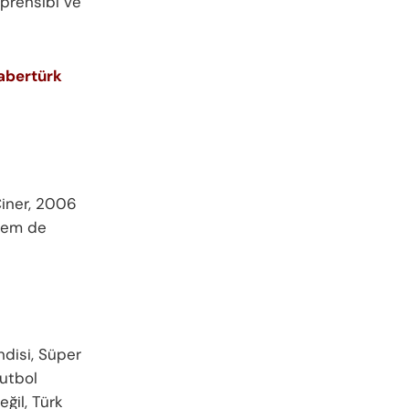
a prensibi ve
abertürk
Ciner, 2006
 hem de
ndisi, Süper
utbol
eğil, Türk