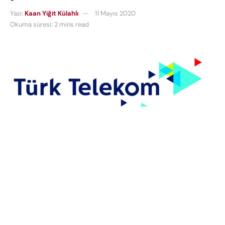
Yazı:
Kaan Yiğit Külahlı
11 Mayıs 2020
Okuma süresi: 2 mins read
Türk Telekom’dan
güvenli e-posta hizmetini
duyurdu. Son dönemde evden çalışmanın
yaygınlaşmasıyla birlikte kritik verilere uzaktan
erişim, şirketlerin veri güvenliğini tehdit edebiliyor.
Kurumsal e-posta hizmeti ile şirket verilerini, Türk
Telekom Veri Merkezi güvencesiyle yurtiçinde