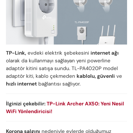
TP-Link,
evdeki elektrik şebekesini
internet ağı
olarak da kullanmayı sağlayan yeni powerline
adaptör kitini satışa sundu. TL-PA4020P model
adaptör kiti, kablo çekmeden
kablolu, güvenli
ve
hızlı internet
bağlantısı sağlıyor.
İlginizi çekebilir:
TP-Link Archer AX50: Yeni Nesil
WiFi Yönlendiricisi!
Korona salgını
nedeniyle evlerde olduğumuz