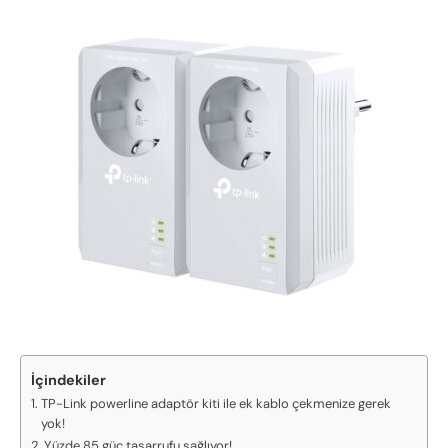
İçindekiler
TP-Link powerline adaptör kiti ile ek kablo çekmenize gerek
yok!
Yüzde 85 güç tasarrufu sağlıyor!