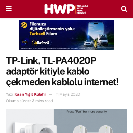
TP-Link, TL-PA4020P
adaptör kitiyle kablo
çekmeden kablolu internet!
Yazı:
Kaan Yiğit Külahlı
11 Mayıs 2020
Okuma süresi: 3 mins read