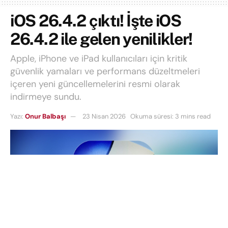
iOS 26.4.2 çıktı! İşte iOS
26.4.2 ile gelen yenilikler!
Apple, iPhone ve iPad kullanıcıları için kritik
güvenlik yamaları ve performans düzeltmeleri
içeren yeni güncellemelerini resmi olarak
indirmeye sundu.
Yazı:
Onur Balbaşı
23 Nisan 2026
Okuma süresi: 3 mins read