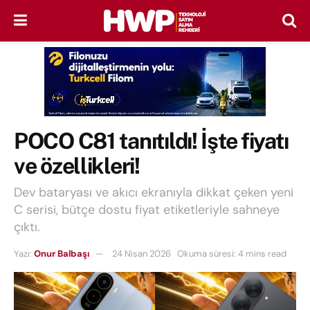
POCO C81 tanıtıldı! İşte fiyatı
ve özellikleri!
Dev bataryası ve akıcı ekranıyla dikkat çeken yeni
C serisi, bütçe dostu fiyat etiketleriyle sahneye
çıktı.
Yazı:
Onur Balbaşı
24 Nisan 2026
Okuma süresi: 4 mins read