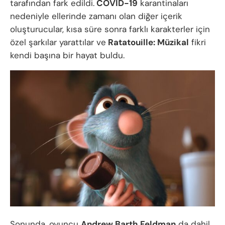
tarafından fark edildi.
COVID-19
karantinaları
nedeniyle ellerinde zamanı olan diğer içerik
oluşturucular, kısa süre sonra farklı karakterler için
özel şarkılar yarattılar ve
Ratatouille: Müzikal
fikri
kendi başına bir hayat buldu.
Sonunda, oyuncu
Andrew Barth Feldman
da dahil