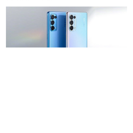
Oppo
, bugün
Çin’de
Reno 5 serisinin
lansmanını
gerçekleştirdi. Serinin
Pro+ 5G
modeli ise
24 Aralık
tarihinde
tanıtılacak. Cihaz hakkında ortaya çıkan
son raporlara
göre, telefonun
model numarası
PDRM00
ve
PDRT00
olarak geçiyor. Buradan yola
çıkarak
Digital Chat Station
tarafından yapılan