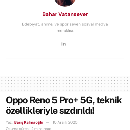
Bahar Vatansever
Edebiyat, anime, ve spor seven sosyal medya
meraklısı.
Oppo Reno 5 Pro+ 5G, teknik
özellikleriyle sızdırıldı!
Yazı:
Barış Kalmaoğlu
10 Aralık 2020
Okuma süresi: 2 mins read