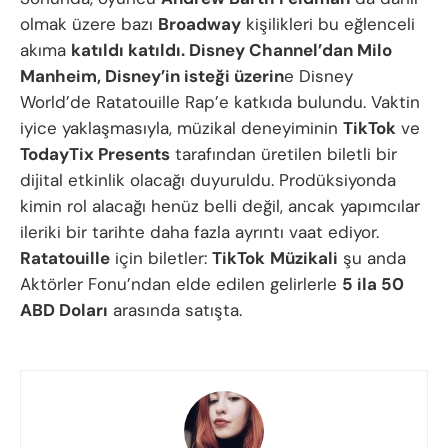
olmak üzere bazı
Broadway
kişilikleri bu eğlenceli
akıma
katıldı katıldı. Disney Channel’dan Milo
Manheim, Disney’in isteği üzerin
e Disney
World’de Ratatouille Rap’e katkıda bulundu. Vaktin
iyice yaklaşmasıyla, müzikal deneyiminin
TikTok
ve
TodayTix Presents
tarafından üretilen biletli bir
dijital etkinlik olacağı duyuruldu. Prodüksiyonda
kimin rol alacağı henüz belli değil, ancak yapımcılar
ileriki bir tarihte daha fazla ayrıntı vaat ediyor.
Ratatouille
için biletler:
TikTok
Müzikali
şu anda
Aktörler Fonu’ndan elde edilen gelirlerle
5 ila 50
ABD Doları
arasında satışta.