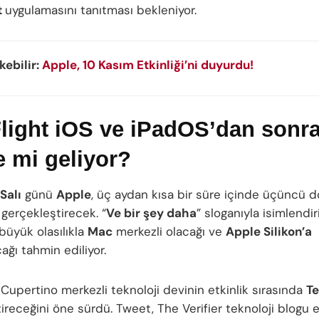
t
uygulamasını tanıtması bekleniyor.
ekebilir:
Apple, 10 Kasım Etkinliği’ni duyurdu!
light iOS ve iPadOS’dan sonr
 mi geliyor?
Salı
günü
Apple
, üç aydan kısa bir süre içinde üçüncü 
i gerçekleştirecek. “
Ve bir şey daha
” sloganıyla isimlendir
 büyük olasılıkla
Mac
merkezli olacağı ve
Apple Silikon’a
ağı tahmin ediliyor.
ı, Cupertino merkezli teknoloji devinin etkinlik sırasında
Te
ireceğini öne sürdü. Tweet, The Verifier teknoloji blogu e