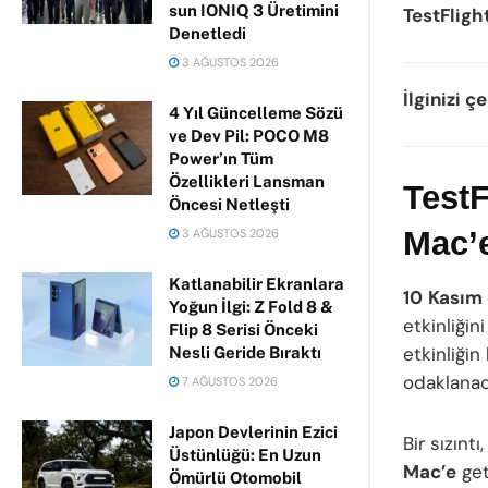
sun IONIQ 3 Üretimini
TestFligh
Denetledi
3 AĞUSTOS 2026
İlginizi ç
4 Yıl Güncelleme Sözü
ve Dev Pil: POCO M8
Power’ın Tüm
Özellikleri Lansman
TestF
Öncesi Netleşti
Mac’e
3 AĞUSTOS 2026
Katlanabilir Ekranlara
10
Kasım
Yoğun İlgi: Z Fold 8 &
etkinliğin
Flip 8 Serisi Önceki
etkinliğin
Nesli Geride Bıraktı
odaklanac
7 AĞUSTOS 2026
Japon Devlerinin Ezici
Bir sızınt
Üstünlüğü: En Uzun
Mac’e
get
Ömürlü Otomobil