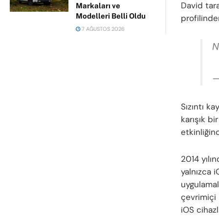
David tar
Markaları ve
Modelleri Belli Oldu
profilinde
7 AĞUSTOS 2026
N
—
Sızıntı k
karışık b
etkinliği
2014 yılı
yalnızca i
uygulamala
çevrimiçi 
iOS cihazla