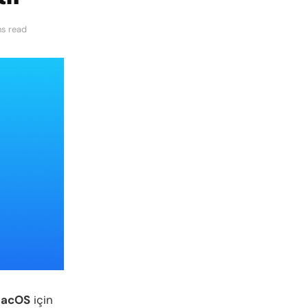
ns read
acOS
için