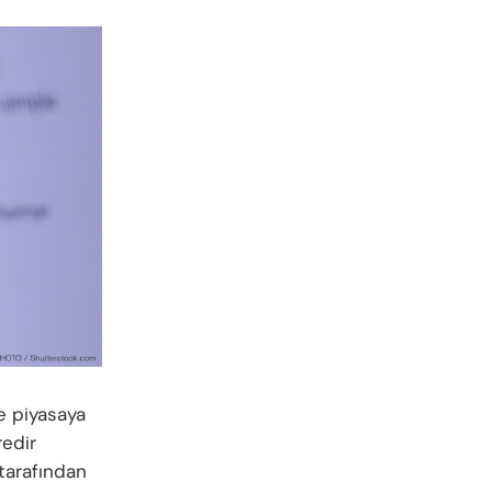
e piyasaya
redir
tarafından