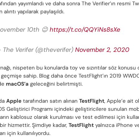
afından yayımlandı ve daha sonra The Verifier’ın resmi Tw
n alıntı yapılarak paylaşıldı.
ovember 10th 😉
https://t.co/QQYiNs8sXe
 The Verifer (@theverifer)
November 2, 2020
aynağı, nispeten bu konularda toy ve sızıntılar söz konus
ir geçmişe sahip. Blog daha önce TestFlight’ın 2019 WWD
nde
macOS’a
geleceğini belirtmişti.
nda
Apple
tarafından satın alınan
TestFlight
, Apple’e ait o
OS Geliştirici Programı içindeki geliştiricilere sunulan mob
rın kablosuz olarak kurulması ve test edilmesi için kulla
bir hizmettir. Şimdiye kadar,
TestFlight
yalnızca iPhone ve
rı için kullanılıyordu.