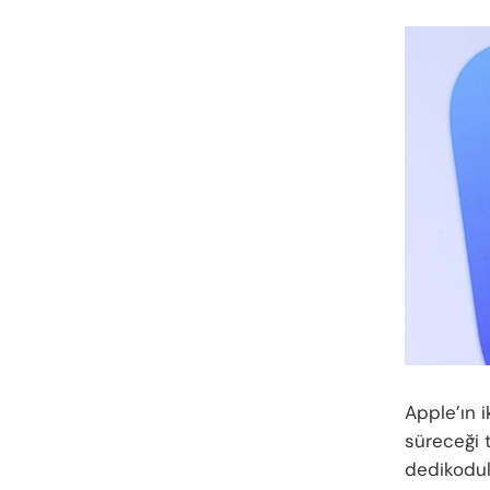
Apple’ın i
süreceği t
dedikodul