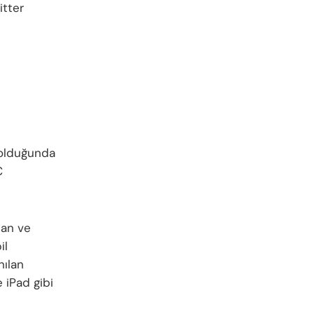
itter
u olduğunda
C
lan ve
il
nılan
 iPad gibi