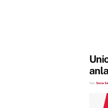
Unio
anl
Yazı:
Sena Sa