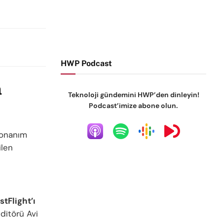
HWP Podcast
a
Teknoloji gündemini HWP’den dinleyin!
Podcast’imize abone olun.
donanım
ilen
stFlight’ı
ditörü Avi