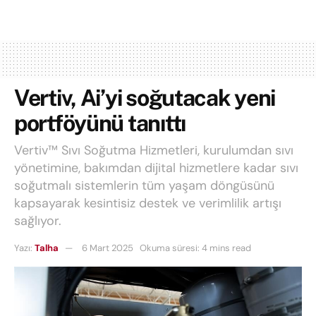
Vertiv, Ai’yi soğutacak yeni
portföyünü tanıttı
Vertiv™ Sıvı Soğutma Hizmetleri, kurulumdan sıvı
yönetimine, bakımdan dijital hizmetlere kadar sıvı
soğutmalı sistemlerin tüm yaşam döngüsünü
kapsayarak kesintisiz destek ve verimlilik artışı
sağlıyor.
Yazı:
Talha
6 Mart 2025
Okuma süresi: 4 mins read