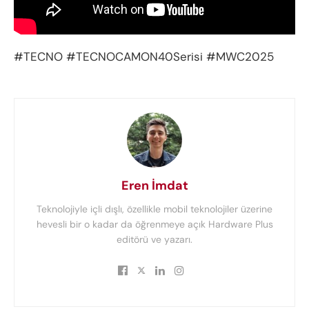
#TECNO #TECNOCAMON40Serisi #MWC2025
Eren İmdat
Teknolojiyle içli dışlı, özellikle mobil teknolojiler üzerine
hevesli bir o kadar da öğrenmeye açık Hardware Plus
editörü ve yazarı.