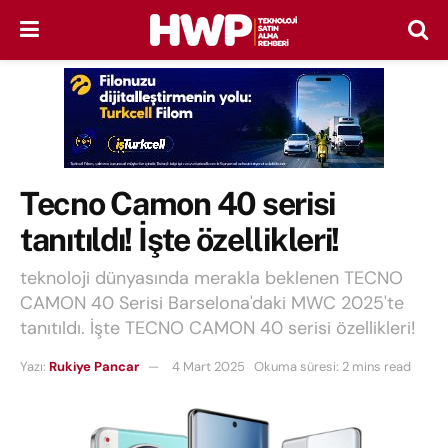
Tecno Camon 40 serisi
tanıtıldı! İşte özellikleri!
teknoloji dünyasında merakla beklenen TECNO
CAMON 40 Serisi Barselona'daki MWC 2025'te
tanıtıldı. İşte TECNO CAMON 40 serisi özellikleri!
Yazı:
Rukiye Pancar
4 Mart 2025
Okuma süresi: 2 mins read