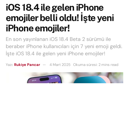
iOS 18.4 ile gelen iPhone
emojiler belli oldu! İşte yeni
iPhone emojiler!
En son yayınlanan iOS 18.4 Beta 2 sürümü ile
beraber iPhone kullanıcıları için 7 yeni emoji geldi.
İşte iOS 18.4 ile gelen yeni iPhone emojiler!
Yazı:
Rukiye Pancar
4 Mart 2025
Okuma süresi: 2 mins read