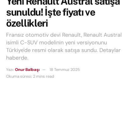
Yeni Renault Austral satışa
sunuldu! İşte fiyatı ve
özellikleri
Fransız otomotiv devi Renault, Renault Austral
isimli C-SUV modelinin yeni versiyonunu
Türkiye'de resmi olarak satışa sundu. Detaylar
haberde.
Yazı:
Onur Balbaşı
18 Temmuz 2025
Okuma süresi: 2 mins read