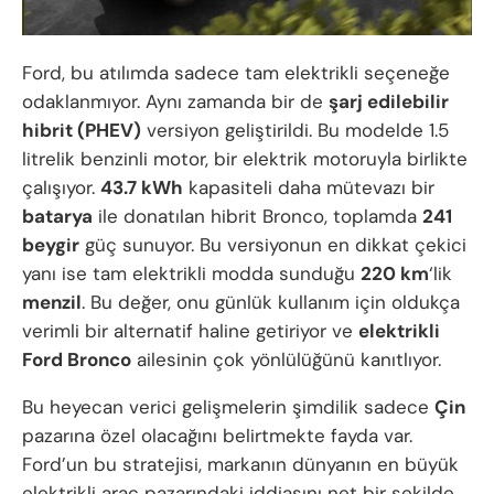
Ford, bu atılımda sadece tam elektrikli seçeneğe
odaklanmıyor. Aynı zamanda bir de
şarj edilebilir
hibrit (PHEV)
versiyon geliştirildi. Bu modelde 1.5
litrelik benzinli motor, bir elektrik motoruyla birlikte
çalışıyor.
43.7 kWh
kapasiteli daha mütevazı bir
batarya
ile donatılan hibrit Bronco, toplamda
241
beygir
güç sunuyor. Bu versiyonun en dikkat çekici
yanı ise tam elektrikli modda sunduğu
220 km
‘lik
menzil
. Bu değer, onu günlük kullanım için oldukça
verimli bir alternatif haline getiriyor ve
elektrikli
Ford Bronco
ailesinin çok yönlülüğünü kanıtlıyor.
Bu heyecan verici gelişmelerin şimdilik sadece
Çin
pazarına özel olacağını belirtmekte fayda var.
Ford’un bu stratejisi, markanın dünyanın en büyük
elektrikli araç pazarındaki iddiasını net bir şekilde