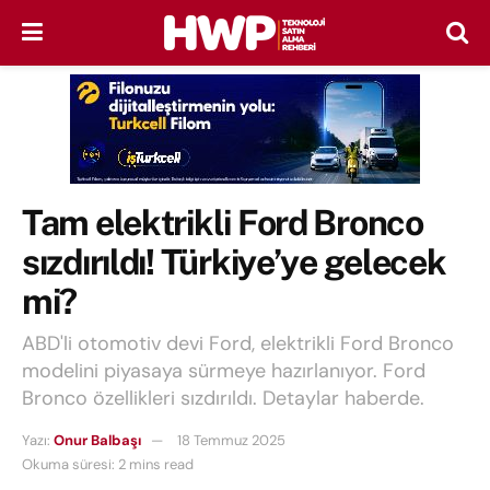
Tam elektrikli Ford Bronco
sızdırıldı! Türkiye’ye gelecek
mi?
ABD'li otomotiv devi Ford, elektrikli Ford Bronco
modelini piyasaya sürmeye hazırlanıyor. Ford
Bronco özellikleri sızdırıldı. Detaylar haberde.
Yazı:
Onur Balbaşı
18 Temmuz 2025
Okuma süresi: 2 mins read