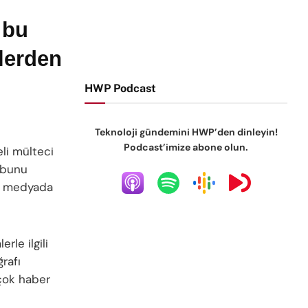
 bu
lerden
HWP Podcast
Teknoloji gündemini HWP’den dinleyin!
Podcast’imize abone olun.
li mülteci
 bunu
al medyada
rle ilgili
ğrafı
rçok haber