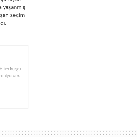
a yaşanmış
laşan seçim
dı.
bilim kurgu
ğreniyorum.