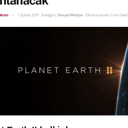
ınlanacak
ilcen
7 Şubat 2017
Kategori:
Sosyal Medya
Okuma süresi: 1 min read