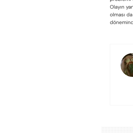
Olayın ya
olması da 
döneminde