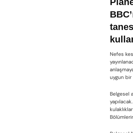
Plane
BBC’n
tanes
kulla
Nefes kesi
yayınlana
anlaşmaya
uygun bir
Belgesel 
yapılacak.
kulaklıkla
Bölümleri