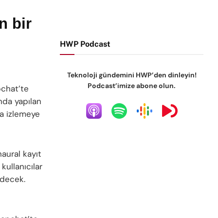
n bir
HWP Podcast
Teknoloji gündemini HWP’den dinleyin!
Podcast’imize abone olun.
pchat’te
nda yapılan
da izlemeye
aural kayıt
kullanıcılar
edecek.