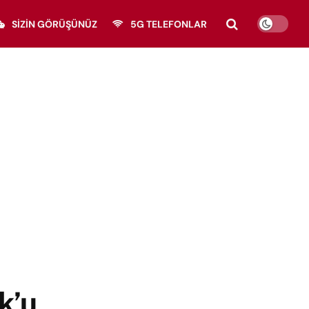
SIZIN GÖRÜŞÜNÜZ
5G TELEFONLAR
k’u