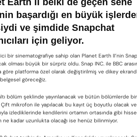
t Earth II belki de geçen sene
in başardığı en büyük işlerde
iydi ve şimdide Snapchat
nıcıları için geliyor.
ci bir sinematografiye sahip olan Planet Earth II’nin Sna
cak olması büyük bir sürpriz oldu. Snap INC. ile BBC arası
 göre platforma özel olarak değiştirilmiş ve dikey ekran
 belgesel göreceğiz.
altı bölüm şeklinde yayınlanacak ve bütün bölümlerde bin
 Çift mikrofon ile yapılacak bu kayıt üç boyutlu olacak ve 
rıyla izlediklerinde kendilerini ortamın ortasında gibi hiss
n ne kadar uzunlukta olacağı ise henüz bilinmiyor.