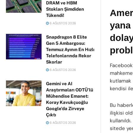
DRAM ve HBM
Stokları Şimdiden
Amer
Tükendi!
yana
6 AĞUSTOS 2026
dolay
Snapdragon 8 Elite
Gen 5 Ambargosu:
probl
Temmuz Ayının En Hızlı
Telefonlarında Rekor
Skorlar
Facebook’
6 AĞUSTOS 2026
mahkemey
kutlamak 
Gemini ve AI
kendisi ile
Araştırmaları ODTÜ’lü
Mühendise Emanet:
Koray Kavukçuoğlu
Bu haberle
Google’da Zirveye
ilişkisi o
Çıktı
kullanıldı
6 AĞUSTOS 2026
sitede yer