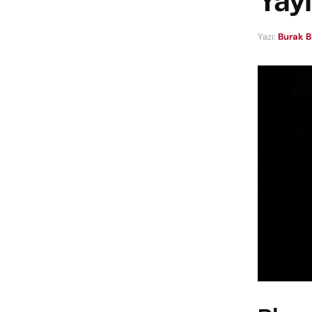
Yay
Yazı:
Burak B