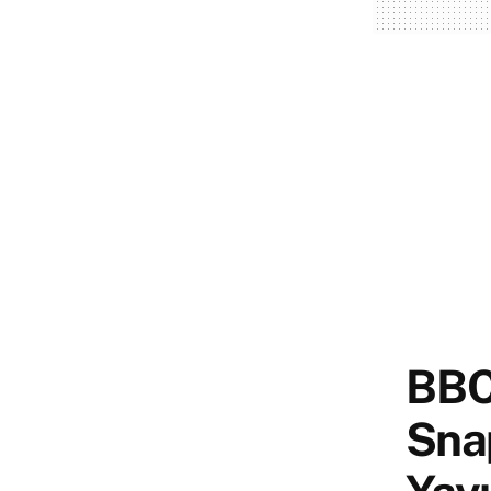
BBC’
Sna