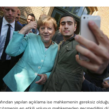
rafından yapılan açıklama ise mahkemenin gereksiz olduğu
çözmenin en etkili yolunun mahkemeden geçmediğini dü