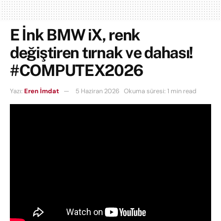
E İnk BMW iX, renk
değiştiren tırnak ve dahası!
#COMPUTEX2026
Yazı:
Eren İmdat
5 Haziran 2026
Okuma süresi: 1 min read