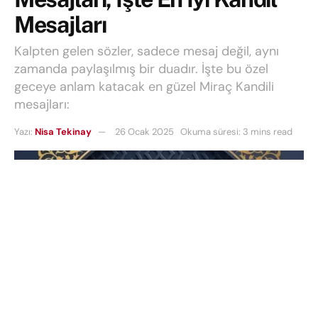
Mesajları
Kalpten gelen sözler, sadece mesaj değil, aynı
zamanda paylaşılmış bir duadır. İşte bu özel
geceye anlam katacak en güzel Miraç Kandili
mesajları:
Yazı:
Nisa Tekinay
26 Ocak 2025
Okuma süresi: 3 mins read