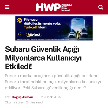
Subaru Güvenlik Açığı
Milyonlarca Kullanıcıyı
Etkiledi!
Subaru marka araçlarda güvenlik açığı belirlendi.
Subaru tarafındaki bu açık milyonlarca kullanıcıyı
etkiliyor. Peki Subaru güvenlik açığı nedir?
Yazı:
Doğuş Akman
26 Ocak 2025
Okuma süresi: 2 mins read