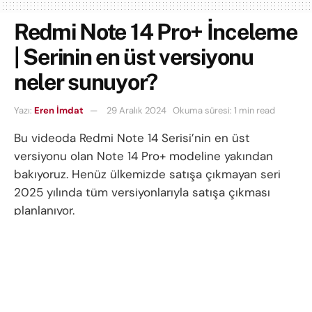
Redmi Note 14 Pro+ İnceleme
| Serinin en üst versiyonu
neler sunuyor?
Yazı:
Eren İmdat
29 Aralık 2024
Okuma süresi: 1 min read
Bu videoda Redmi Note 14 Serisi’nin en üst
versiyonu olan Note 14 Pro+ modeline yakından
bakıyoruz. Henüz ülkemizde satışa çıkmayan seri
2025 yılında tüm versiyonlarıyla satışa çıkması
planlanıyor.
Redmi Note 14 Pro+ ise özellikle 6200 mAh
bataryasıyla dikkat çekiyor. MediaTek Dimensity
serisinde Snapdragon 7s Gen 3 işlemcisine geçiş
yapan serinin en üst versiyonu bu konuda