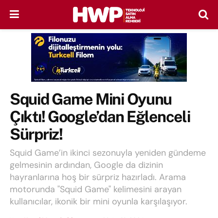
Squid Game Mini Oyunu
Çıktı! Google’dan Eğlenceli
Sürpriz!
Squid Game’in ikinci sezonuyla yeniden gündeme
gelmesinin ardından, Google da dizinin
hayranlarına hoş bir sürpriz hazırladı. Arama
motorunda "Squid Game" kelimesini arayan
kullanıcılar, ikonik bir mini oyunla karşılaşıyor.