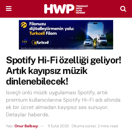
Spotify Hi-Fi özelliği geliyor!
Artık kayıpsız müzik
dinlenebilecek!
İsveçli ünlü müzik uygulaması Spotify, artık
premium kullanıcılarına Spotify Hi-Fi adı altında
ek bir ücret almadan kayıpsız ses sunuyor.
Detaylar haberde.
Yazı:
Onur Balbaşı
11 Eylül 2025
Okuma süresi: 2 mins read