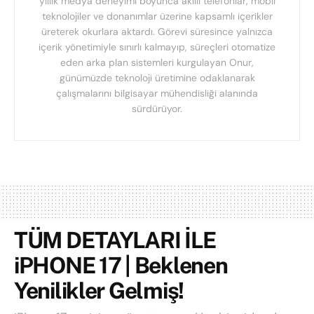
yıllık medya deneyimi boyunca akıllı telefonlar, mobil
teknolojiler ve donanımlar üzerine kapsamlı içerikler
üreterek okurlara aktardı. Görevi süresince yalnızca
içerik yönetimiyle sınırlı kalmayıp, süreçleri otomatize
eden arka plan sistemleri kurgulayan Onur,
günümüzde teknoloji üretimine odaklanarak
çalışmalarını bilgisayar mühendisliği alanında
sürdürüyor.
TÜM DETAYLARI İLE
iPHONE 17 | Beklenen
Yenilikler Gelmiş!