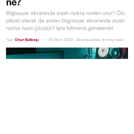
ne?
Bilgisayar ekranında siyah nokta neden olur? Ölü
piksel olarak da anılan bilgisayar ekranında siyah
nokta nasıl çözülür? İşte bilmeniz gerekenler.
Yazı:
Onur Balbaşı
20 Ekim 2024
Okuma süresi: 6 mins read
Dizüstü bilgisayarınızın ekranında hiç göze hoş
görünmeyen siyah noktalar fark ettiniz mi? Bunlar
basınç veya ısıdan kaynaklanır ve oldukça can