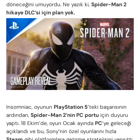
döneceğini umuyordu. Ne yazık ki,
Spider-Man 2
hikaye DLC’si
için plan yok.
Insomniac, oyunun
PlayStation 5
’teki başarısının
ardından,
Spider-Man 2’nin PC portu
için duyuru
yaptı. 18 Ekim’de, oyun Ocak ayında
PC
’ye geleceği
açıklandı ve bu, Sony’nin özel oyunlarını hızla
Steam
gibi platformlara getirme stratejisini yansıttı.