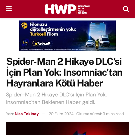
Spider-Man 2 Hikaye DLC’si
İçin Plan Yok: Insomniac’tan
Hayranlara Kötü Haber
Spider-Man 2 Hikaye DLC’si İçin Plan Yok:
Insomniac'tan Beklenen Haber geldi.
Yazı:
Nisa Tekinay
20 Ekim 2024
Okuma süresi: 3 mins read