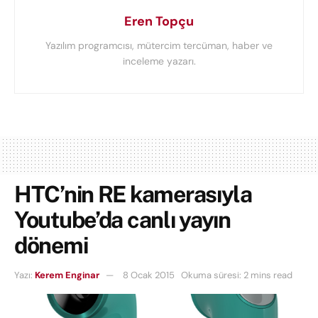
Eren Topçu
Yazılım programcısı, mütercim tercüman, haber ve
inceleme yazarı.
HTC’nin RE kamerasıyla
Youtube’da canlı yayın
dönemi
Yazı:
Kerem Enginar
8 Ocak 2015
Okuma süresi: 2 mins read