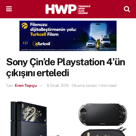
Sony Çin’de Playstation 4’ün
çıkışını erteledi
Yazı:
Eren Topçu
8 Ocak 2015
Okuma süresi: 1 min read