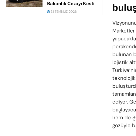
Bakanlık Cezayı Kesti
bulu
31 TEMMUZ 2026
Vizyonunu
Marketler 
yapacaklar
perakende
bulunan bu
lojistik a
Türkiye’ni
teknolojik
buluşturd
tamamlanm
ediyor. Ge
başlayaca
hem de ŞO
gözüyle ba