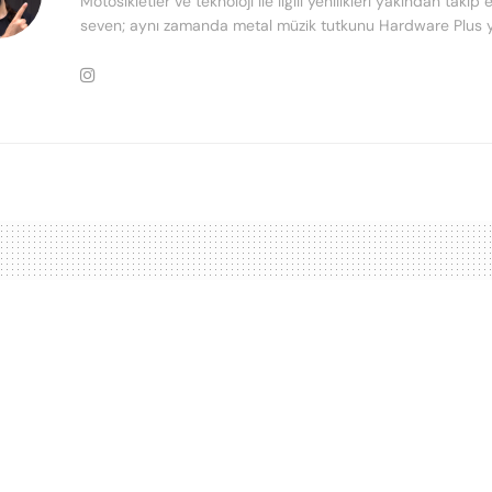
Motosikletler ve teknoloji ile ilgili yenilikleri yakından takip
seven; aynı zamanda metal müzik tutkunu Hardware Plus y