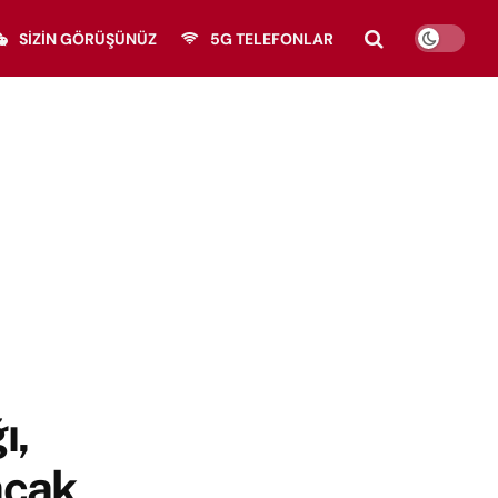
SIZIN GÖRÜŞÜNÜZ
5G TELEFONLAR
ı,
acak