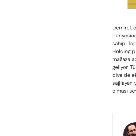
Demirel, ö
bünyesine
sahip. Top
Holding pe
mağaza aç
geliyor. T
diye de e
sağlayan ya
olması ses