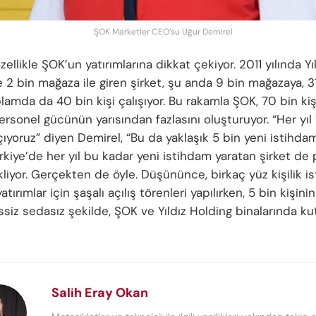
ŞOK Marketler CEO’su Uğur Demirel
zellikle ŞOK’un yatırımlarına dikkat çekiyor. 2011 yılında Y
 2 bin mağaza ile giren şirket, şu anda 9 bin mağazaya, 
lamda da 40 bin kişi çalışıyor. Bu rakamla ŞOK, 70 bin kişil
rsonel gücünün yarısından fazlasını oluşturuyor. “Her yıl
ıyoruz” diyen Demirel, “Bu da yaklaşık 5 bin yeni istihda
ürkiye’de her yıl bu kadar yeni istihdam yaratan şirket de
kliyor. Gerçekten de öyle. Düşününce, birkaç yüz kişilik i
tırımlar için şaşalı açılış törenleri yapılırken, 5 bin kişinin
siz sedasız şekilde, ŞOK ve Yıldız Holding binalarında kut
Salih Eray Okan