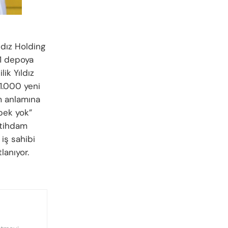
ıldız Holding
31 depoya
ik Yıldız
 1.000 yeni
m anlamına
 pek yok”
stihdam
 iş sahibi
lanıyor.