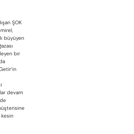
alışan ŞOK
mirel,
zlı büyüyen
ğazası
leyen bir
 da
Getir’in
i
alar devam
 de
müşterisine
 kesin