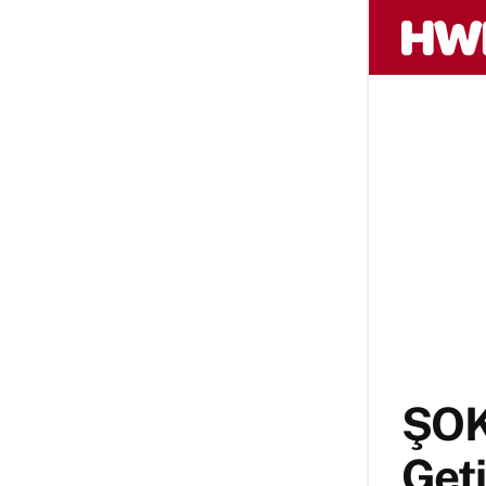
ŞOK 
Geti