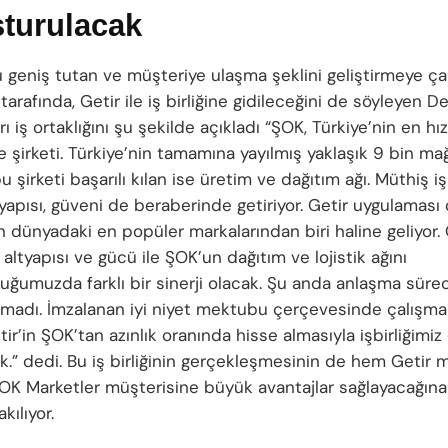
şturulacak
 geniş tutan ve müşteriye ulaşma şeklini geliştirmeye ç
tarafında, Getir ile iş birliğine gidileceğini de söyleyen De
ı iş ortaklığını şu şekilde açıkladı “ŞOK, Türkiye’nin en hı
 şirketi. Türkiye’nin tamamına yayılmış yaklaşık 9 bin ma
 şirketi başarılı kılan ise üretim ve dağıtım ağı. Müthiş iş
ltyapısı, güveni de beraberinde getiriyor. Getir uygulaması
n dünyadaki en popüler markalarından biri haline geliyor. 
 altyapısı ve gücü ile ŞOK’un dağıtım ve lojistik ağını
uğumuzda farklı bir sinerji olacak. Şu anda anlaşma sürec
adı. İmzalanan iyi niyet mektubu çerçevesinde çalışm
tir’in ŞOK’tan azınlık oranında hisse almasıyla işbirliğimiz
k.” dedi. Bu iş birliğinin gerçekleşmesinin de hem Getir 
K Marketler müşterisine büyük avantajlar sağlayacağına
kılıyor.