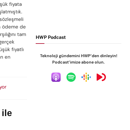
şük fiyata
latmıştık.
 sözleşmeli
 ön ödeme de
şılığını tam
HWP Podcast
 gerçek
şük fiyatlı
Teknoloji gündemini HWP’den dinleyin!
an en
Podcast’imize abone olun.
yor
ile