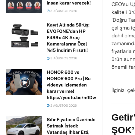
insan karar verecek!
CEO’su Uğ
3 AĞUSTOS 2026
kaliteli ü
‘Doğru Tar
Kayıt Altında Sürüş:
çalışma iç
EVOFONE’dan HP
dahil olma
F499x 4K Araç
zamanında 
Kameralarına Özel
%15 İndirim Fırsatı!
fiyatlarla
ürün sunm
3 AĞUSTOS 2026
önemli fa
HONOR 600 vs
HONOR 600 Pro | Bu
videoyu izlemeden
İlginizi çe
karar verme!
https://youtu.be/m1DwhP3lPCM
2 AĞUSTOS 2026
Getir
Sıfır Fiyatının Üzerinde
Satmak İstedi:
ŞOK’u
Vatandaş İhbar Etti,