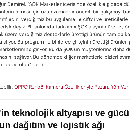
ur Demirel, “ŞOK Marketler içerisinde özellikle gıdada dü
rünlerin olması için uzun zamandır önemli bir çalışmayı baş
ım’ adını verdiğimiz bu uygulama ile çiftçi ve üreticilerle
erisindeyiz. Bir anlamda tarlalarını ŞOK’a ayıran üretici,
k üzere verdiğimiz desteklerle ürettiği ürünün tam da kar
alıyor. Bu program ile binlerce çiftçinin ürettiği ürünler,
 marketlerimize giriyor. Bu da ŞOK’un müşterilerine daha dü
asını sağlıyor. Bu dönemde diğer marketlerle bizleri ayır
rk da bu oldu” dedi.
kebilir:
OPPO Reno6, Kamera Özellikleriyle Pazara Yön Veri
’in teknolojik altyapısı ve gücü 
n dağıtım ve lojistik ağı