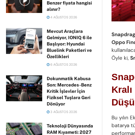
Benzer fiyata hangisi
alınır?
4 AĞUSTOS 2026
Mevcut Araçlara
Snapdrag
Gelmiyor, IONIQ 6 ile
Oppo Find
Başlıyor: Hyundai
kullanıla
Bluelink Paketleri ve
Özellikleri
Öyle ki,
S
6 AĞUSTOS 2026
Snapd
Dokunmatik Kabusa
Son: Mercedes-Benz
Kralı
Kritik İşlevler İçin
Fiziksel Tuşlara Geri
Düş
Dönüyor
3 AĞUSTOS 2026
Bu yılın E
batarya tü
Teknoloji Dünyasında
RAM Kıyameti: 2027
performans