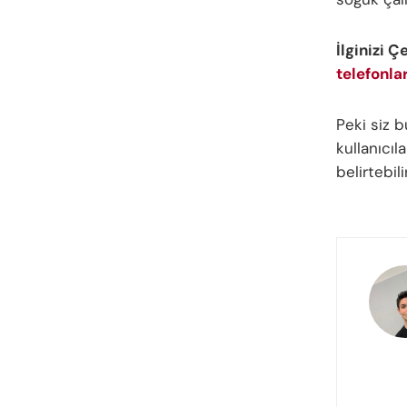
İlginizi Ç
telefonla
Peki siz 
kullanıcı
belirtebil