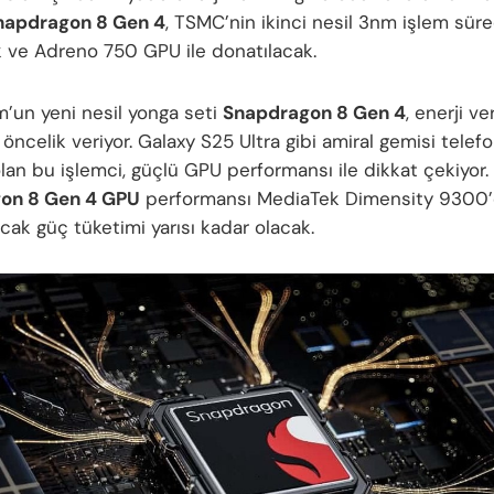
napdragon 8 Gen 4
, TSMC’nin ikinci nesil 3nm işlem sür
k ve Adreno 750 GPU ile donatılacak.
un yeni nesil yonga seti
Snapdragon 8 Gen 4
, enerji ver
ncelik veriyor. Galaxy S25 Ultra gibi amiral gemisi telef
lan bu işlemci, güçlü GPU performansı ile dikkat çekiyor.
on 8 Gen 4 GPU
performansı MediaTek Dimensity 9300
cak güç tüketimi yarısı kadar olacak.