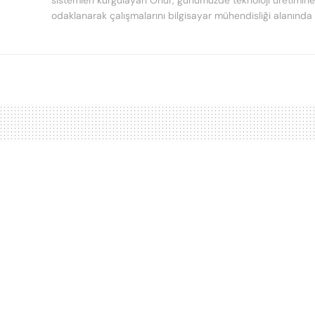
sistemleri kurgulayan Onur, günümüzde teknoloji üretimine
odaklanarak çalışmalarını bilgisayar mühendisliği alanında