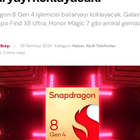
on 8 Gen 4 işlemcisi bataryayı koklayacak. Gala
ppo Find X8 Ultra, Honor Magic 7 gibi amiral gemisi
.
lbaşı
29 Temmuz 2024
Kategori:
Haber
,
Akıllı Telefonlar
: 2 mins read