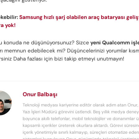
ekebilir:
Samsung hızlı şarj olabilen araç bataryası geliş
ra yok!
bu konuda ne düşünüyorsunuz? Sizce
yeni Qualcomm işl
ları memnun edebilecek mi? Düşüncelerinizi yorumlar kıs
irsiniz Daha fazlası için bizi takip etmeyi unutmayın!
Onur Balbaşı
Teknoloji medyası kariyerine editör olarak adım atan Onur
Yazı İşleri Müdürü görevini üstlendi. Beş yıllık medya deney
boyunca akıllı telefonlar, mobil teknolojiler ve donanımlar 
kapsamlı içerikler üreterek okurlara aktardı. Görevi süresi
içerik yönetimiyle sınırlı kalmayıp, süreçleri otomatize ede