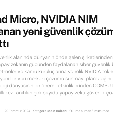
nd Micro, NVIDIA NIM
lanan yeni güvenlik çöz
ttı
venlik alanında dünyanın önde gelen şirketlerinde
apay zekanın gücünden faydalanan siber güvenlik b
letmeler ve kamu kuruluşlarına yönelik NVIDIA teknol
 yeni bir veri merkezi çözümü sunmayı planladığını
oloji dünyasının en önemli etkinliklerinden COMPU
ilk kez tanıtılan çok sayıda yapay zeka güvenlik 
29 Temmuz 2024
Kategori:
Basın Bülteni
Okuma süresi: 3 mins read