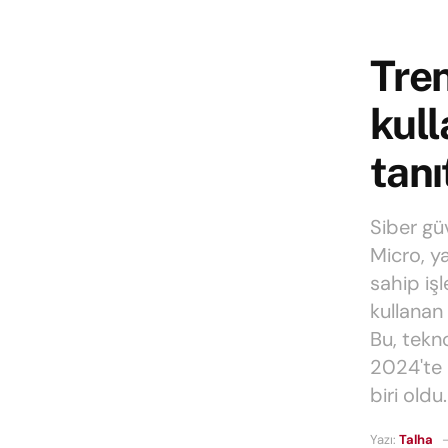
Tre
kul
tanı
Siber gü
Micro, y
sahip iş
kullanan
Bu, tekn
2024'te 
biri oldu.
Yazı:
Talha