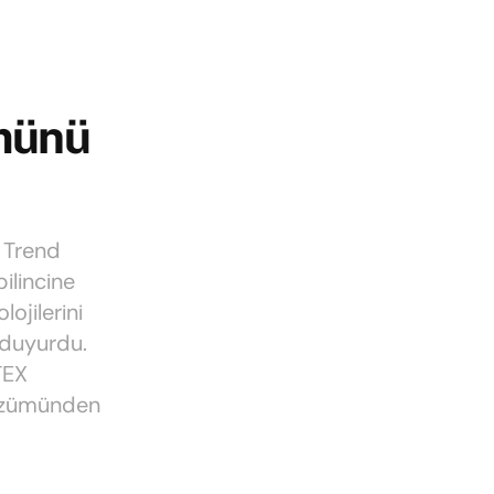
ümünü
n Trend
ilincine
ojilerini
 duyurdu.
TEX
çözümünden