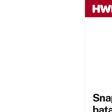
Snap
bata