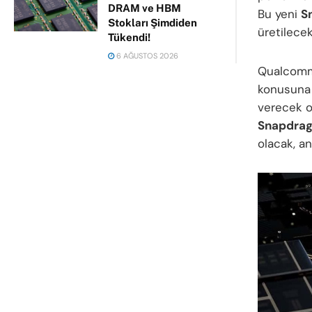
DRAM ve HBM
Bu yeni
S
Stokları Şimdiden
üretilece
Tükendi!
6 AĞUSTOS 2026
Qualcomm’
konusuna ö
verecek o
Snapdrag
olacak, an