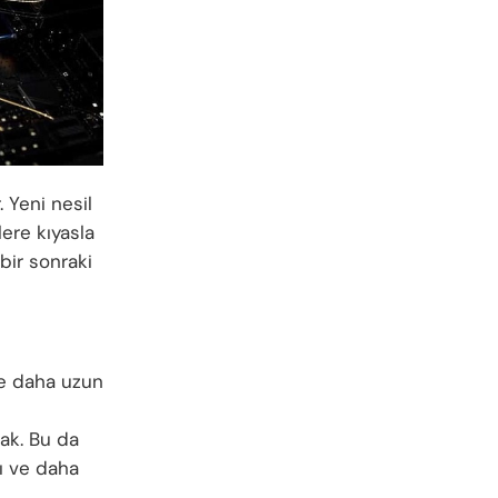
. Yeni nesil
ere kıyasla
bir sonraki
ve daha uzun
cak. Bu da
ı ve daha