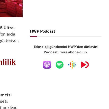
5 Ultra,
HWP Podcast
fonlarda
österiyor.
Teknoloji gündemini HWP’den dinleyin!
Podcast’imize abone olun.
lilik
emcisi
seti,
t çekiyor.