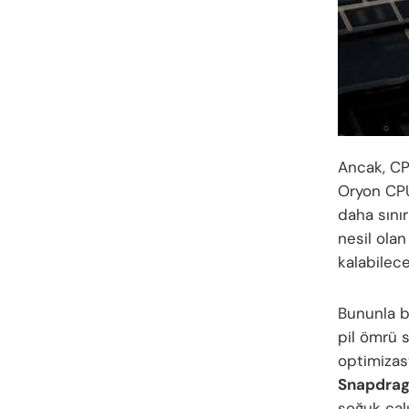
Ancak, CPU
Oryon CPU
daha sını
nesil ola
kalabilece
Bununla b
pil ömrü s
optimizasy
Snapdrago
soğuk çalı