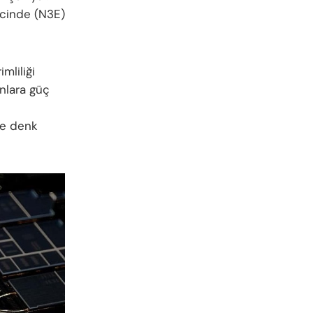
ecinde (N3E)
imliliği
onlara güç
’e denk