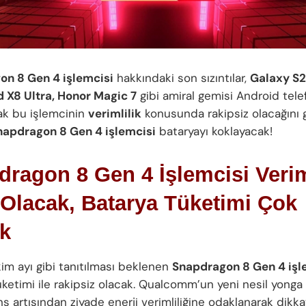
on 8 Gen 4 işlemcisi
hakkındaki son sızıntılar,
Galaxy S2
 X8 Ultra, Honor Magic 7
gibi amiral gemisi Android tele
cak bu işlemcinin
verimlilik
konusunda rakipsiz olacağını g
napdragon 8 Gen 4 işlemcisi
bataryayı koklayacak!
ragon 8 Gen 4 İşlemcisi Verim
 Olacak, Batarya Tüketimi Çok
ük
kim ayı gibi tanıtılması beklenen
Snapdragon 8 Gen 4 işl
ketimi ile rakipsiz olacak. Qualcomm’un yeni nesil yonga 
 artışından ziyade enerji verimliliğine odaklanarak dikka