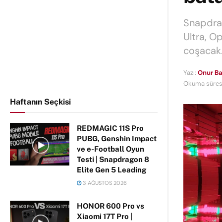
Snapdrag
Ultra, O
coşacak
Yazı:
Onur Ba
Okuma süresi
Haftanın Seçkisi
REDMAGIC 11S Pro
PUBG, Genshin Impact
ve e-Football Oyun
Testi | Snapdragon 8
Elite Gen 5 Leading
3 AĞUSTOS 2026
HONOR 600 Pro vs
Xiaomi 17T Pro |