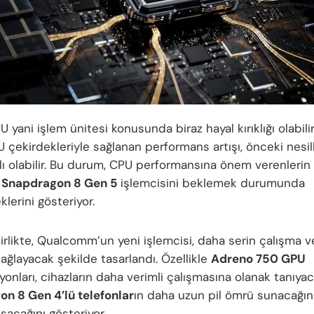
 yani işlem ünitesi konusunda biraz hayal kırıklığı olabilir
 çekirdekleriyle sağlanan performans artışı, önceki nesill
rlı olabilir. Bu durum, CPU performansına önem verenlerin 
n
Snapdragon 8 Gen 5
işlemcisini beklemek durumunda
klerini gösteriyor.
irlikte, Qualcomm’un yeni işlemcisi, daha serin çalışma 
ağlayacak şekilde tasarlandı. Özellikle
Adreno 750 GPU
onları, cihazların daha verimli çalışmasına olanak tanıya
n 8 Gen 4’lü telefonlar
ın daha uzun pil ömrü sunacağın
şacağını gösteriyor.