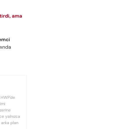
tirdi, ama
emci
mında
, HWP'de
imi
üzerine
nce yalnızca
n arka plan