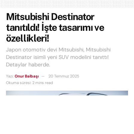
Mitsubishi Destinator
tanıtıldı! İşte tasarımı ve
özellikleri!
Japon otomotiv devi Mitsubishi, Mitsubishi
Destinator isimli yeni SUV modelini tanıttı!
Detaylar haberde.
Yazı:
Onur Balbaşı
20 Temmuz 2025
Okuma süresi: 2 mins read