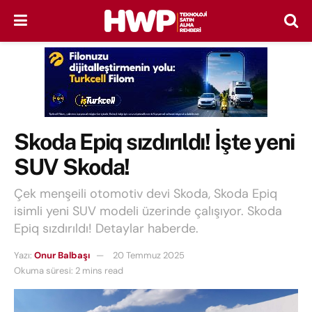
Skoda Epiq sızdırıldı! İşte yeni
SUV Skoda!
Çek menşeili otomotiv devi Skoda, Skoda Epiq
isimli yeni SUV modeli üzerinde çalışıyor. Skoda
Epiq sızdırıldı! Detaylar haberde.
Yazı:
Onur Balbaşı
20 Temmuz 2025
Okuma süresi: 2 mins read