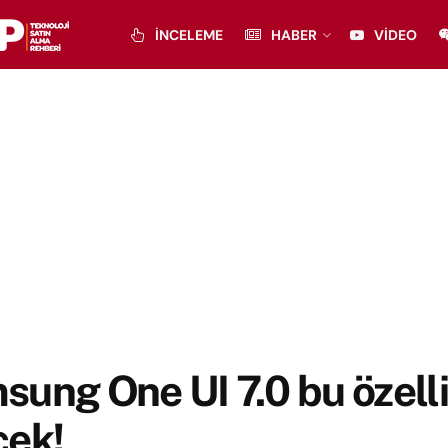
İNCELEME
HABER
VIDEO
ung One UI 7.0 bu özelliğ
cek!