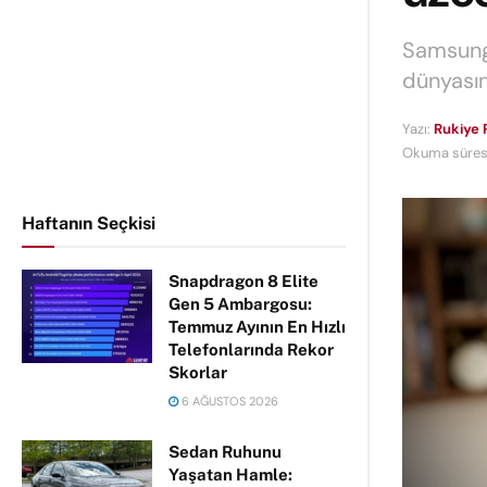
Samsung'
dünyasın
Yazı:
Rukiye 
Okuma süresi
Haftanın Seçkisi
Snapdragon 8 Elite
Gen 5 Ambargosu:
Temmuz Ayının En Hızlı
Telefonlarında Rekor
Skorlar
6 AĞUSTOS 2026
Sedan Ruhunu
Yaşatan Hamle: