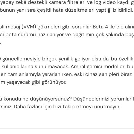
apay zekâ destekli kamera filtreleri ve log video kaydı gi
unun yanı sıra çeşitli hata düzeltmeleri yaptığı bildirildi.
li mesaj (VVM) çökmeleri gibi sorunlar Beta 4 ile ele alın
nci beta sürümü hazırlanıyor ve dağıtımın çok yakında baş
.
0
güncellemesiyle birçok yenilik geliyor olsa da, bu özellik
z kullanıcılarına sunulmayacak. Amiral gemisi modelleri bu
den tam anlamıyla yararlanırken, eski cihaz sahipleri biraz 
im yaşayacak gibi görünüyor.
bu konuda ne düşünüyorsunuz? Düşüncelerinizi yorumlar
irsiniz. Daha fazlası için bizi takip etmeyi unutmayın!