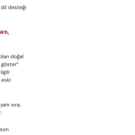
dil desteği
ktı,
oları doğal
i göster”
lgili
 eski
yanı sıra,
.
 son