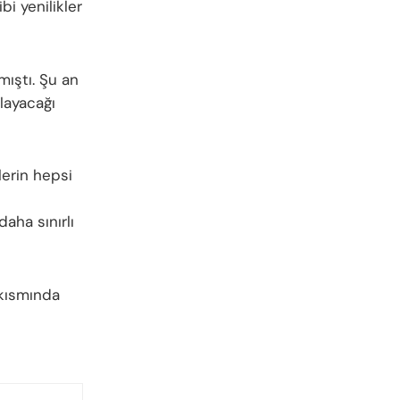
bi yenilikler
mıştı. Şu an
layacağı
lerin hepsi
daha sınırlı
 kısmında