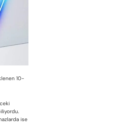
eklenen 10-
nceki
iliyordu.
hazlarda ise