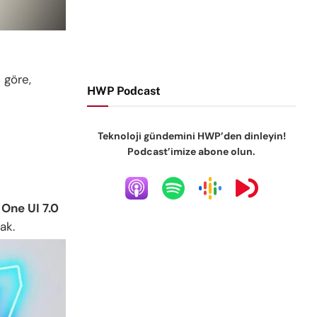
 göre,
HWP Podcast
Teknoloji gündemini HWP’den dinleyin!
Podcast’imize abone olun.
n
One UI 7.0
ak.