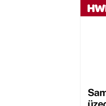
Sams
üze