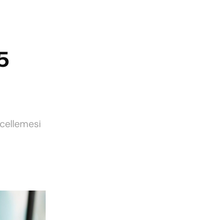
5
ncellemesi