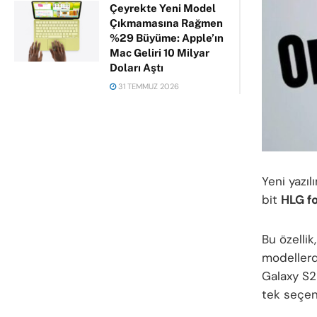
Çeyrekte Yeni Model
Çıkmamasına Rağmen
%29 Büyüme: Apple’ın
Mac Geliri 10 Milyar
Doları Aştı
31 TEMMUZ 2026
Yeni yazıl
bit
HLG f
Bu özellik
modellerd
Galaxy S25
tek seçene