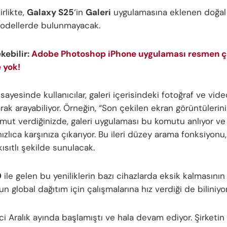
rlikte,
Galaxy S25
‘in
Galeri
uygulamasına eklenen doğal 
odellerde bulunmayacak.
ekebilir:
Adobe Photoshop iPhone uygulaması resmen çı
 yok!
 sayesinde kullanıcılar, galeri içerisindeki fotoğraf ve vide
arak arayabiliyor. Örneğin, “Son çekilen ekran görüntülerin
omut verdiğinizde, galeri uygulaması bu komutu anlıyor ve i
 hızlıca karşınıza çıkarıyor. Bu ileri düzey arama fonksiyonu,
kısıtlı şekilde sunulacak.
0
ile gelen bu yeniliklerin bazı cihazlarda eksik kalmasının 
 global dağıtım için çalışmalarına hız verdiği de biliniyor
ci Aralık ayında başlamıştı ve hala devam ediyor. Şirketin