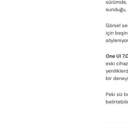
sürümde, y
sunduğu, b
Görsel ses
için beşi
söyleniyor
One UI 7.
eski ciha
yenilikler
bir deney
Peki siz 
belirtebil