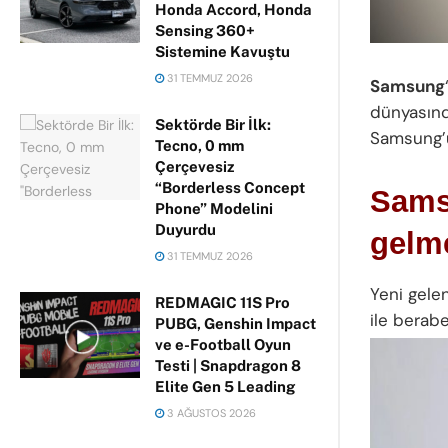
Honda Accord, Honda
Sensing 360+
Sistemine Kavuştu
31 TEMMUZ 2026
Samsung
dünyasınd
Sektörde Bir İlk:
Samsung’un
Tecno, 0 mm
Çerçevesiz
“Borderless Concept
Sams
Phone” Modelini
Duyurdu
gelm
31 TEMMUZ 2026
Yeni gele
REDMAGIC 11S Pro
ile berab
PUBG, Genshin Impact
ve e-Football Oyun
Testi | Snapdragon 8
Elite Gen 5 Leading
3 AĞUSTOS 2026