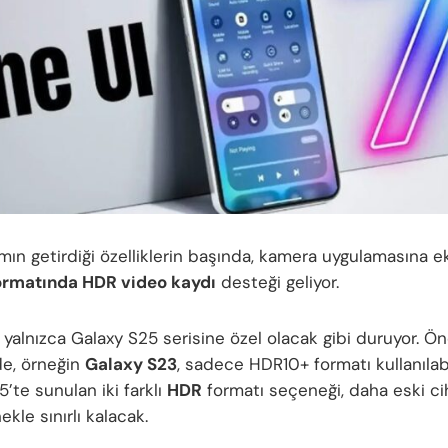
ımın getirdiği özelliklerin başında, kamera uygulamasına 
ormatında HDR video kaydı
desteği geliyor.
, yalnızca Galaxy S25 serisine özel olacak gibi duruyor. Ö
e, örneğin
Galaxy S23
, sadece HDR10+ formatı kullanılab
’te sunulan iki farklı
HDR
formatı seçeneği, daha eski ci
kle sınırlı kalacak.