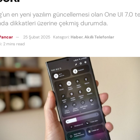
un en yeni yazılım güncellemesi olan One UI 7.0 te
da dikkatleri üzerine çekmiş durumda.
Pancar
25 Şubat 2025
Kategori:
Haber
,
Akıllı Telefonlar
: 2 mins read