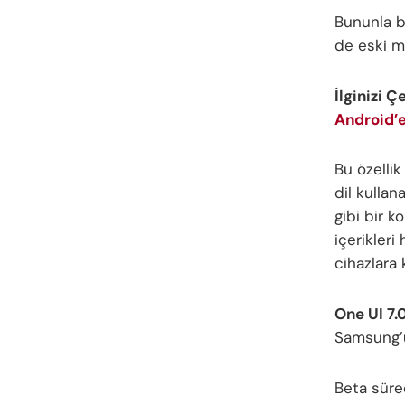
Bununla bi
de eski m
İlginizi Ç
Android’e
Bu özellik
dil kullan
gibi bir k
içerikleri
cihazlara 
One UI 7.
Samsung’un
Beta süre