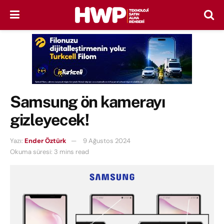
Samsung ön kamerayı
gizleyecek!
Yazı:
Ender Öztürk
9 Ağustos 2024
Okuma süresi: 3 mins read