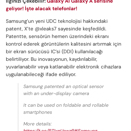
İlginizi Çekebilir:
Galaxy AI Galaxy A serisine
geliyor! İşte alacak telefonlar!
Samsung’un yeni UDC teknolojisi hakkındaki
patent, X’te @xleaks7 sayesinde keşfedildi.
Patentte, sensörün hemen üzerindeki ekranı
kontrol ederek görüntülerin kalitesini artırmak için
bir ekran sürücüsü IC’si (DDI) kullanılacağı
belirtiliyor. Bu inovasyonun, kaydırılabilir,
yuvarlanabilir veya katlanabilir elektronik cihazlara
uygulanabileceği ifade ediliyor.
Samsung patented an optical sensor
with an under-display camera
It can be used on foldable and rollable
smartphones
More details:
https://t.co/RTIxnUcwzP
#Samsung