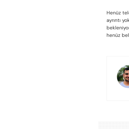
Henüz tel
ayrıntı y
bekleniyo
henüz bell