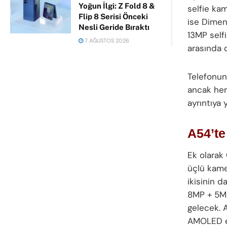
Yoğun İlgi: Z Fold 8 &
selfie ka
Flip 8 Serisi Önceki
ise Dimen
Nesli Geride Bıraktı
13MP selfi
7 AĞUSTOS 2026
arasında 
Telefonun
ancak hen
ayrıntıya 
A54’te
Ek olarak
üçlü kame
ikisinin 
8MP + 5MP
gelecek. A
AMOLED ek