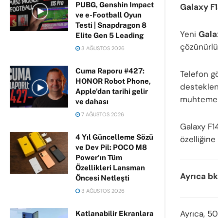
PUBG, Genshin Impact
Galaxy F
ve e-Football Oyun
Testi | Snapdragon 8
Yeni
Gala
Elite Gen 5 Leading
çözünürlü
3 AĞUSTOS 2026
Cuma Raporu #427:
Telefon g
HONOR Robot Phone,
desteklen
Apple’dan tarihi gelir
muhtemele
ve dahası
7 AĞUSTOS 2026
Galaxy F1
4 Yıl Güncelleme Sözü
özelliğin
ve Dev Pil: POCO M8
Power’ın Tüm
Özellikleri Lansman
Ayrıca bk
Öncesi Netleşti
3 AĞUSTOS 2026
Ayrıca, 5
Katlanabilir Ekranlara