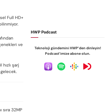
sel Full HD+
ilinmiyor.
HWP Podcast
afından
çenekleri ve
Teknoloji gündemini HWP’den dinleyin!
Podcast’imize abone olun.
hızlı şarj
 gelecek.
ı sıra 32MP