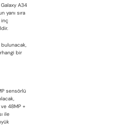
k Galaxy A34
n yanı sıra
 inç
dir.
 bulunacak,
hangi bir
MP sensörlü
lacak,
0 ve 48MP +
 ile
büyük