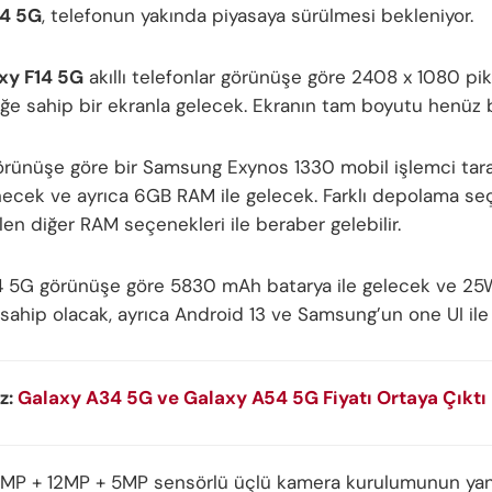
14 5G
, telefonun yakında piyasaya sürülmesi bekleniyor.
xy F14 5G
akıllı telefonlar görünüşe göre 2408 x 1080 pik
ğe sahip bir ekranla gelecek. Ekranın tam boyutu henüz b
örünüşe göre bir Samsung Exynos 1330 mobil işlemci tar
ecek ve ayrıca 6GB RAM ile gelecek. Farklı depolama se
n diğer RAM seçenekleri ile beraber gelebilir.
4 5G görünüşe göre 5830 mAh batarya ile gelecek ve 25W 
e sahip olacak, ayrıca Android 13 ve Samsung’un one UI ile
z:
Galaxy A34 5G ve Galaxy A54 5G Fiyatı Ortaya Çıktı
0MP + 12MP + 5MP sensörlü üçlü kamera kurulumunun yan