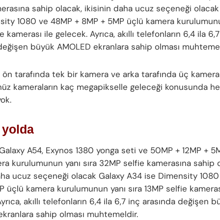
merasına sahip olacak, ikisinin daha ucuz seçeneği olaca
sity 1080 ve 48MP + 8MP + 5MP üçlü kamera kurulumunu
e kamerası ile gelecek. Ayrıca, akıllı telefonların 6,4 ila 6,7
değişen büyük AMOLED ekranlara sahip olması muhtemel
 ön tarafında tek bir kamera ve arka tarafında üç kamera
üz kameraların kaç megapikselle geleceği konusunda her
yok.
 yolda
 Galaxy A54, Exynos 1380 yonga seti ve 50MP + 12MP + 5
ra kurulumunun yanı sıra 32MP selfie kamerasına sahip o
daha ucuz seçeneği olacak Galaxy A34 ise Dimensity 108
 üçlü kamera kurulumunun yanı sıra 13MP selfie kamerası
yrıca, akıllı telefonların 6,4 ila 6,7 inç arasında değişen 
ranlara sahip olması muhtemeldir.