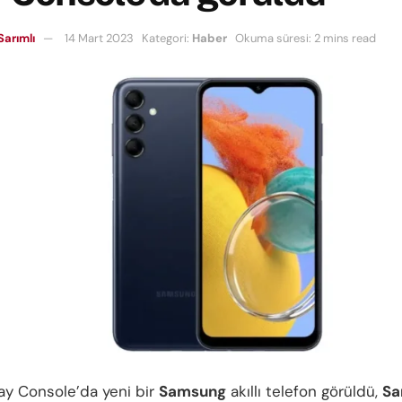
Sarımlı
14 Mart 2023
Kategori:
Haber
Okuma süresi: 2 mins read
ay Console’da yeni bir
Samsung
akıllı telefon görüldü,
Sa