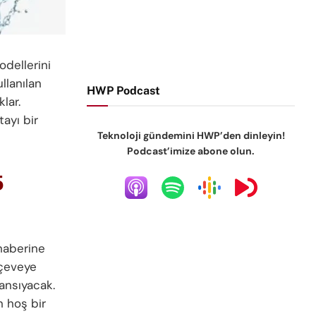
dellerini
llanılan
HWP Podcast
lar.
ayı bir
Teknoloji gündemini HWP’den dinleyin!
Podcast’imize abone olun.
5
 haberine
rçeveye
ansıyacak.
n hoş bir