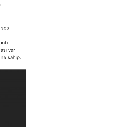
ı
 ses
antı
vası yer
ine sahip.