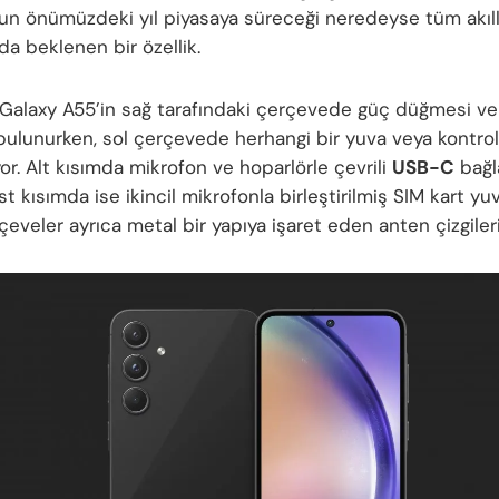
n önümüzdeki yıl piyasaya süreceği neredeyse tüm akıll
da beklenen bir özellik.
alaxy A55’in sağ tarafındaki çerçevede güç düğmesi ve
ulunurken, sol çerçevede herhangi bir yuva veya kontrol
r. Alt kısımda mikrofon ve hoparlörle çevrili
USB-C
bağl
st kısımda ise ikincil mikrofonla birleştirilmiş SIM kart yu
rçeveler ayrıca metal bir yapıya işaret eden anten çizgiler