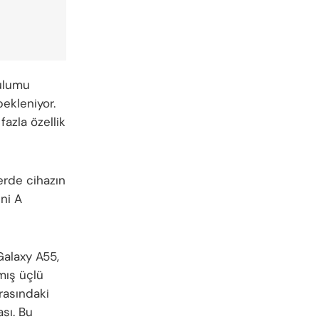
rulumu
bekleniyor.
fazla özellik
erde cihazın
ni A
Galaxy A55,
mış üçlü
rasındaki
sı. Bu