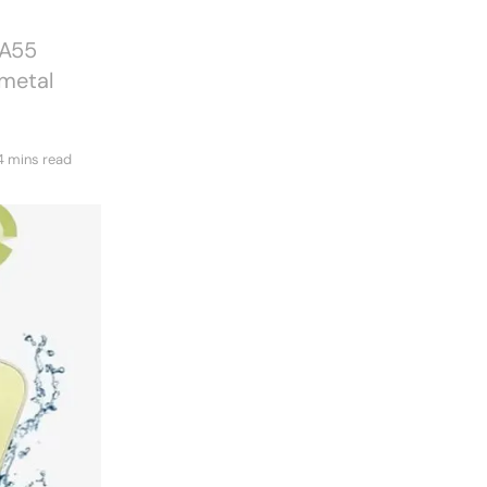
 A55
 metal
4 mins read