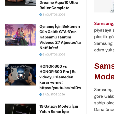
Dreame Aqua10 Ultra
Roller Complete
3 AĞUSTOS 2026
Samsung
Oynanış İçin Beklenen
piyasaya s
Gün Geldi: GTA 6’nın
plastik g
Kapsamlı Tanıtım
Videosu 27 Ağustos’ta
Samsung, 
Netflix’te!
adım yuka
6 AĞUSTOS 2026
Sams
HONOR 600 vs
HONOR 600 Pro | Bu
Model
videoyu izlemeden
karar verme!
https://youtu.be/m1DwhP3lPCM
Samsung h
2 AĞUSTOS 2026
göre Gala
sahip ola
19 Galaxy Modeli İçin
Daha önce
Yolun Sonu: İşte