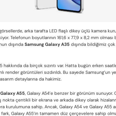
 görsellerde, arka tarafta LED flaşlı dikey üçlü kamera ku
iyor. Telefonun boyutlarının 161,6 x 77,9 x 8,2 mm olması 
nun dışında
Samsung Galaxy A35
dışında bildiğimiz çok 
5 hakkında da birçok sızıntı var. Hatta bugün erken saatl
lı render görüntüleri sızdırıldı. Bu sayede Samsung’un ye
tasarım detaylarına da hakimiz.
Galaxy A55
, Galaxy A54’e benzer bir görünüm sunuyor. 
ş nokta çentikli bir ekrana ve arkada dikey olarak hizalan
ra kurulumuna sahip. Ancak, Galaxy A54 ve Galaxy A55 a
 fark, Galaxy A55’in tamamen düz çerçevelere sahip olma