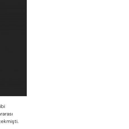
ibi
rarası
çekmişti.