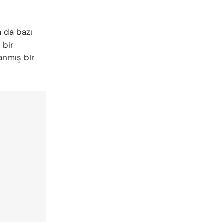
a da bazı
 bir
anmış bir