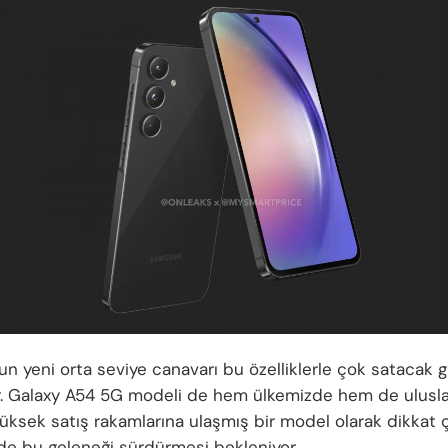
n yeni orta seviye canavarı bu özelliklerle çok satacak g
. Galaxy A54 5G modeli de hem ülkemizde hem de ulusla
üksek satış rakamlarına ulaşmış bir model olarak dikkat 
 de bu geleneği sürdürmesi bekleniyor.