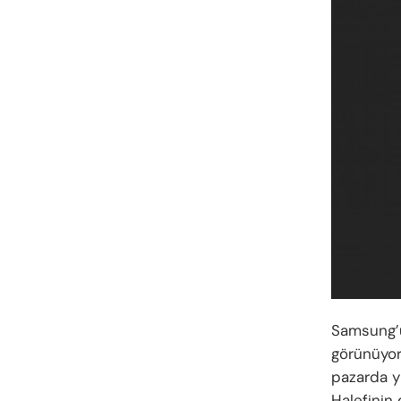
Samsung’u
görünüyor
pazarda y
Halefinin