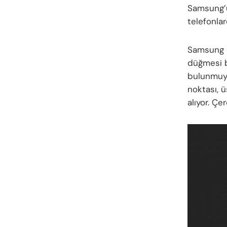
Samsung’u
telefonlar
Samsung G
düğmesi b
bulunmuyo
noktası, ü
alıyor. Çe