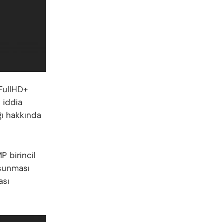
 FullHD+
 iddia
ığı hakkında
P birincil
 sunması
ası