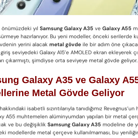
, önümüzdeki yıl
Samsung Galaxy A35
ve
Galaxy A55
mo
ürmeye hazırlanıyor. Bu yeni modeller, önceki serilerde ku
övdenin yerini alacak
metal gövde
ile bir adım öne çıkacak
giriş seviyedeki Galaxy A15’e AMOLED ekran ekleyerek çıt
rı çıkarmıştı, şimdiyse orta seviyeye metal gövde geliyor.
ung Galaxy A35 ve Galaxy A5
lerine Metal Gövde Geliyor
akkındaki isabetli sızıntılarıyla tanıdığımız Revegnus’un
xy A55 muhtemelen alüminyumdan yapılan bir metal çe
cak ve bu değişiklik
Samsung Galaxy A35
modeline de y
ki modellerde metal çerçeve kullanılmaması, bu yeniliği