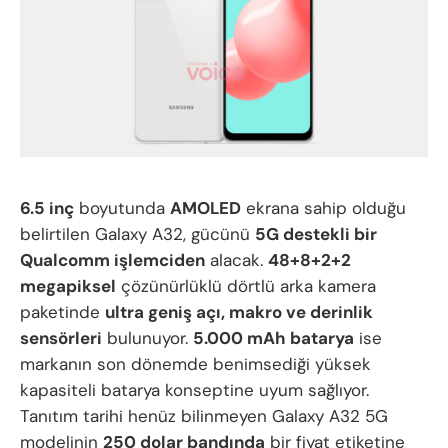
6.5 inç
boyutunda
AMOLED
ekrana sahip olduğu
belirtilen Galaxy A32, gücünü
5G destekli bir
Qualcomm işlemciden
alacak.
48+8+2+2
megapiksel
çözünürlüklü dörtlü arka kamera
paketinde
ultra geniş açı, makro ve derinlik
sensörleri
bulunuyor.
5.000 mAh batarya
ise
markanın son dönemde benimsediği yüksek
kapasiteli batarya konseptine uyum sağlıyor.
Tanıtım tarihi henüz bilinmeyen Galaxy A32 5G
modelinin
250 dolar bandında
bir fiyat etiketine