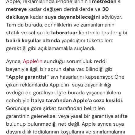
Apple, reklamlarında iPhone’larının
1 metreden 4
metreye
kadar değişen derinliklerde ve
30
dakikaya
kadar
suya dayanabileceğini
söylüyor.
Tam da burada, derinliklerin ve zamanlamanın
statik ve saf su ile
laboratuar
kontrollü testler gibi
belirli koşullar altında
yapıldığını tüketicilere
gerektiği gibi açıklamamakla suçlandı.
Ayrıca,
Apple’ın
sunduğu sorumluluk reddi
beyanıyla ilgili bir sorun daha var. Bilindiği gibi
“Apple garantisi”
sıvı hasarlarını kapsamıyor. Öne
çıkan reklamlarda Apple’ın suya dayanıklılığı
övdüğü de görülüyor. İşte burada yaşanan ikilem
sebebiyle
İtalya tarafından Apple’a ceza kesildi
.
Görünüşe göre şirket tarafından belirtilen
garantinin geleneksel veya yasal bir garantiye atıfta
bulunup bulunmadığı net değil. Apple ayrıca suya
dayanıklılık iddialarının koşullarını ve sınırlamalarını