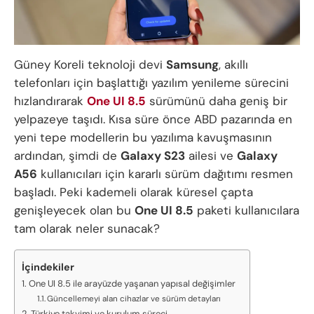
Güney Koreli teknoloji devi
Samsung
, akıllı
telefonları için başlattığı yazılım yenileme sürecini
hızlandırarak
One UI 8.5
sürümünü daha geniş bir
yelpazeye taşıdı. Kısa süre önce ABD pazarında en
yeni tepe modellerin bu yazılıma kavuşmasının
ardından, şimdi de
Galaxy S23
ailesi ve
Galaxy
A56
kullanıcıları için kararlı sürüm dağıtımı resmen
başladı. Peki kademeli olarak küresel çapta
genişleyecek olan bu
One UI 8.5
paketi kullanıcılara
tam olarak neler sunacak?
İçindekiler
One UI 8.5 ile arayüzde yaşanan yapısal değişimler
Güncellemeyi alan cihazlar ve sürüm detayları
Türkiye takvimi ve kurulum süreci