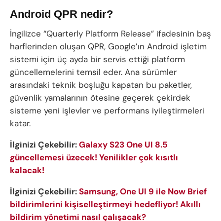
Android QPR nedir?
İngilizce “Quarterly Platform Release” ifadesinin baş
harflerinden oluşan QPR, Google’ın Android işletim
sistemi için üç ayda bir servis ettiği platform
güncellemelerini temsil eder. Ana sürümler
arasındaki teknik boşluğu kapatan bu paketler,
güvenlik yamalarının ötesine geçerek çekirdek
sisteme yeni işlevler ve performans iyileştirmeleri
katar.
İlginizi Çekebilir:
Galaxy S23 One UI 8.5
güncellemesi üzecek! Yenilikler çok kısıtlı
kalacak!
İlginizi Çekebilir:
Samsung, One UI 9 ile Now Brief
bildirimlerini kişiselleştirmeyi hedefliyor! Akıllı
bildirim yönetimi nasıl çalışacak?