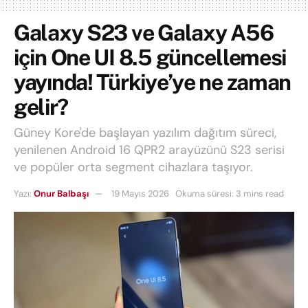
Galaxy S23 ve Galaxy A56
için One UI 8.5 güncellemesi
yayında! Türkiye’ye ne zaman
gelir?
Güney Kore'de başlayan yazılım dağıtım süreci,
yenilenen Android 16 QPR2 arayüzünü S23 serisi
ve popüler orta segment cihazlara taşıyor.
Yazı:
Onur Balbaşı
19 Mayıs 2026
Okuma süresi: 3 mins read