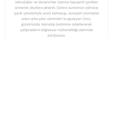
teknolojiler ve donanımlar üzerine kapsamlı içerikler
üreterek okurlara aktardı. Görevi süresince yalnızca
içerik yönetimiyle sınırlı kalmayıp, süreçleri otomatize
eden arka plan sistemleri kurgulayan Onur,
günümüzde teknoloji üretimine odaklanarak
çalışmalarını bilgisayar mühendisliği alanında
sürdürüyor.
Copyright © 2025,
EMY Medya
Künye
İletişim