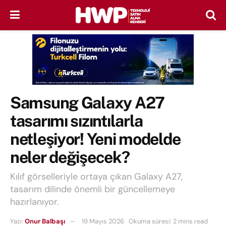
Samsung Galaxy A27
tasarımı sızıntılarla
netleşiyor! Yeni modelde
neler değişecek?
Kılıf görselleriyle ortaya çıkan Galaxy A27,
tasarım dilinde önemli bir güncellemeye
hazırlanıyor.
Yazı:
Onur Balbaşı
19 Mayıs 2026
Okuma süresi: 2 mins read