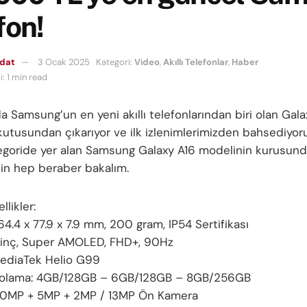
fon!
mdat
3 Ocak 2025
Kategori:
Video
,
Akıllı Telefonlar
,
Haber
: 1 min read
a Samsung’un en yeni akıllı telefonlarından biri olan Gala
kutusundan çıkarıyor ve ilk izlenimlerimizden bahsediyor
ategoride yer alan Samsung Galaxy A16 modelinin kurusund
elin hep beraber bakalım.
llikler:
64.4 x 77.9 x 7.9 mm, 200 gram, IP54 Sertifikası
7 inç, Super AMOLED, FHD+, 90Hz
MediaTek Helio G99
lama: 4GB/128GB – 6GB/128GB – 8GB/256GB
50MP + 5MP + 2MP / 13MP Ön Kamera