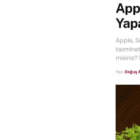
Appl
Yap
Apple, Si
tazminat
misiniz? 
Yazı:
Doğuş 