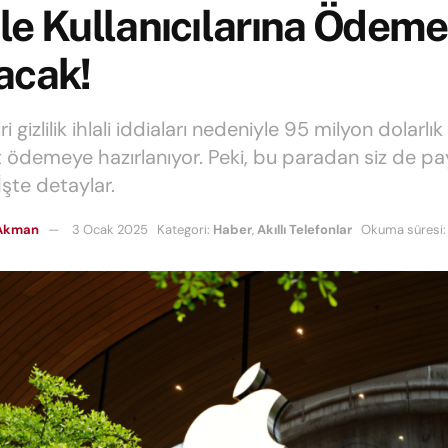
e Kullanıcılarına Ödeme
acak!
ri gizlilik ihlali iddiaları nedeniyle 95 milyon dolarlı
 ödemeye hazırlanıyor. Peki, bu paradan siz de pay 
İşte detaylar.
Akman
3 Ocak 2025
Kategori:
Haber
,
Akıllı Telefonlar
Okuma süresi: