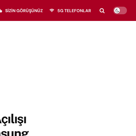
SIZIN GÖRÜŞÜNÜZ
5G TELEFONLAR
ılışı
msung