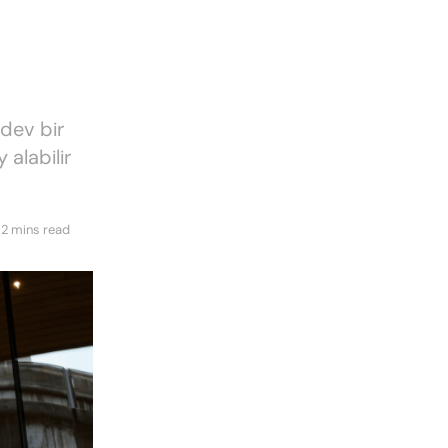
k dev bir
alabilir
 2 mins read