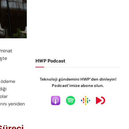
zminat
İşte
HWP Podcast
Teknoloji gündemini HWP’den dinleyin!
ir ödeme
Podcast’imize abone olun.
diği
olar
arını yeniden
Süreci