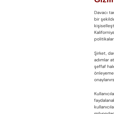
Davacı tar
bir şekild
kişiselleş
Kaliforniy
politikala
Şirket, da
adımlar att
şeffaf hal
önleyemed
onaylanır
Kullanıcı
faydalana
kullanıcıl
milyondan 