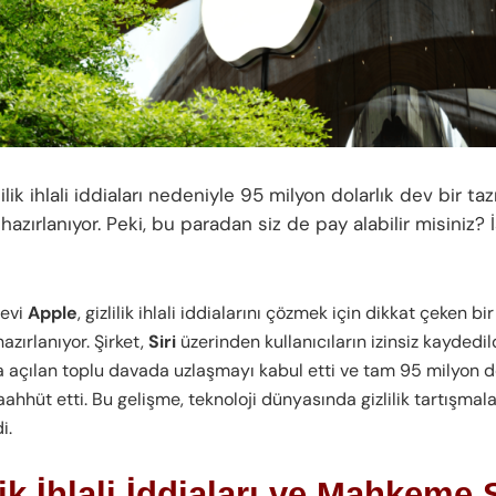
zlilik ihlali iddiaları nedeniyle 95 milyon dolarlık dev bir ta
zırlanıyor. Peki, bu paradan siz de pay alabilir misiniz? 
devi
Apple
, gizlilik ihlali iddialarını çözmek için dikkat çeken b
zırlanıyor. Şirket,
Siri
üzerinden kullanıcıların izinsiz kaydedil
la açılan toplu davada uzlaşmayı kabul etti ve tam 95 milyon d
ahhüt etti. Bu gelişme, teknoloji dünyasında gizlilik tartışmal
i.
lik İhlali İddiaları ve Mahkeme 