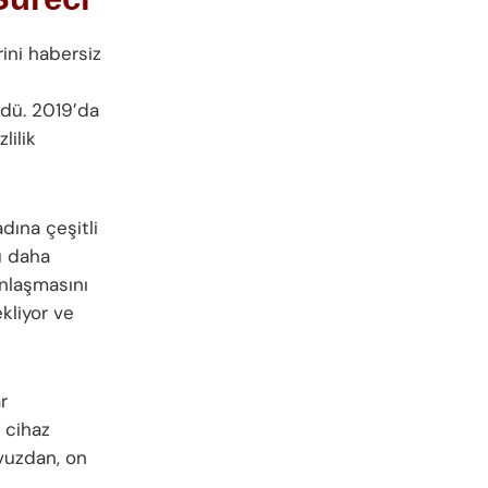
rini habersiz
üldü. 2019’da
lilik
dına çeşitli
lü daha
anlaşmasını
kliyor ve
r
 cihaz
vuzdan, on