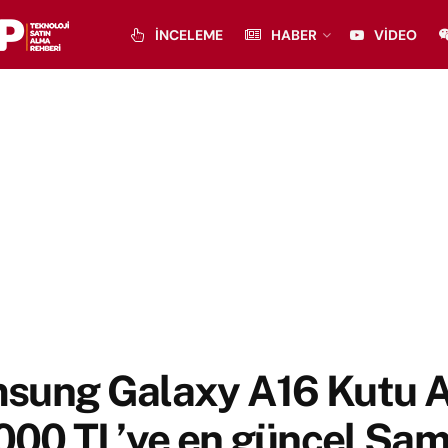
İNCELEME
HABER
VIDEO
sung Galaxy A16 Kutu Aç
.000 TL’ye en güncel Sa