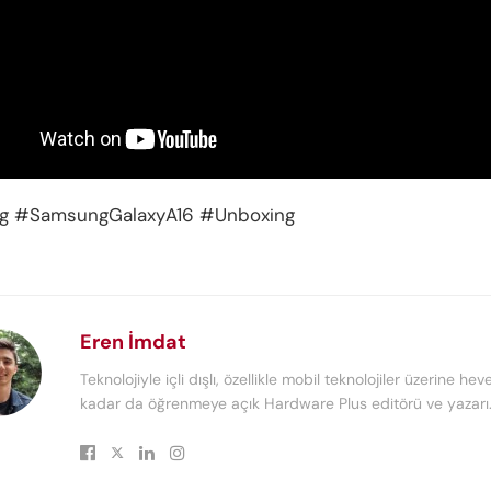
 #SamsungGalaxyA16 #Unboxing
Eren İmdat
Teknolojiyle içli dışlı, özellikle mobil teknolojiler üzerine heve
kadar da öğrenmeye açık Hardware Plus editörü ve yazarı