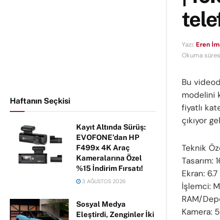
tele
Yazı:
Eren İ
Okuma süresi
Bu videod
modelini 
Haftanın Seçkisi
fiyatlı k
çıkıyor g
Kayıt Altında Sürüş:
EVOFONE’dan HP
Teknik Öze
F499x 4K Araç
Kameralarına Özel
Tasarım: 1
%15 İndirim Fırsatı!
Ekran: 6.
3 AĞUSTOS 2026
İşlemci: 
RAM/Depo
Sosyal Medya
Kamera: 
Eleştirdi, Zenginler İki