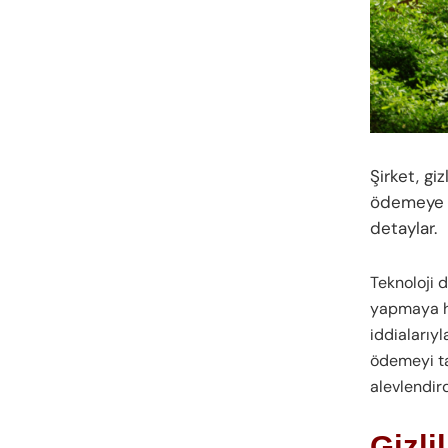
Şirket, gi
ödemeye ha
detaylar.
Teknoloji 
yapmaya ha
iddialarıy
ödemeyi ta
alevlendird
Gizli