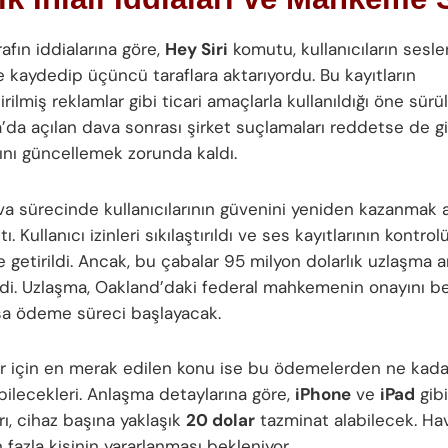
afın iddialarına göre,
Hey Siri
komutu, kullanıcıların sesle
e kaydedip üçüncü taraflara aktarıyordu. Bu kayıtların
tirilmiş reklamlar gibi ticari amaçlarla kullanıldığı öne sür
a’da açılan dava sonrası şirket suçlamaları reddetse de giz
rını güncellemek zorunda kaldı.
va sürecinde kullanıcılarının güvenini yeniden kazanmak a
ı. Kullanıcı izinleri sıkılaştırıldı ve ses kayıtlarının kontro
e getirildi. Ancak, bu çabalar 95 milyon dolarlık uzlaşma 
i. Uzlaşma, Oakland’daki federal mahkemenin onayını be
sa ödeme süreci başlayacak.
lar için en merak edilen konu ise bu ödemelerden ne kada
bilecekleri. Anlaşma detaylarına göre,
iPhone
ve
iPad
gibi
arı, cihaz başına yaklaşık
20 dolar
tazminat alabilecek. Ha
fazla kişinin yararlanması bekleniyor.