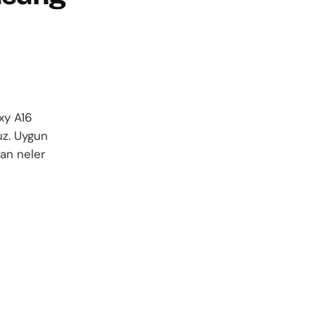
xy A16
uz. Uygun
an neler