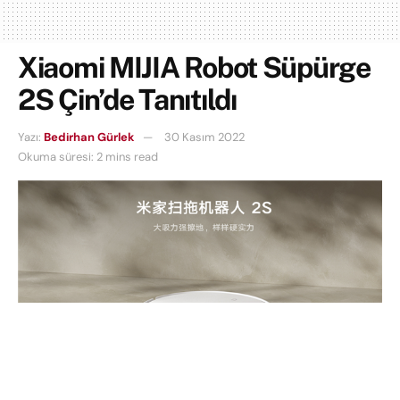
Xiaomi MIJIA Robot Süpürge
2S Çin’de Tanıtıldı
Yazı:
Bedirhan Gürlek
30 Kasım 2022
Okuma süresi: 2 mins read