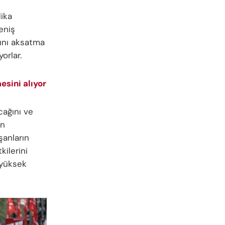
dika
geniş
rını aksatma
orlar.
esini alıyor
cağını ve
in
şanların
kilerini
 yüksek