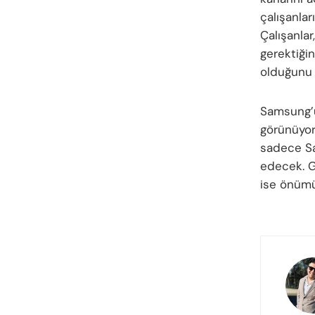
çalışanlar
Çalışanlar
gerektiğin
olduğunu 
Samsung’u
görünüyor.
sadece Sa
edecek. Gr
ise önümü