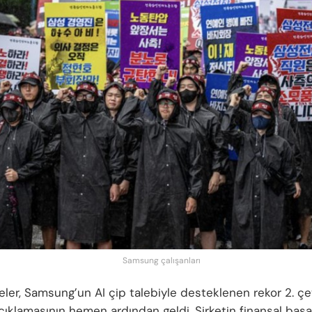
Samsung çalışanları
eler, Samsung’un AI çip talebiyle desteklenen rekor 2. ç
açıklamasının hemen ardından geldi. Şirketin finansal başar