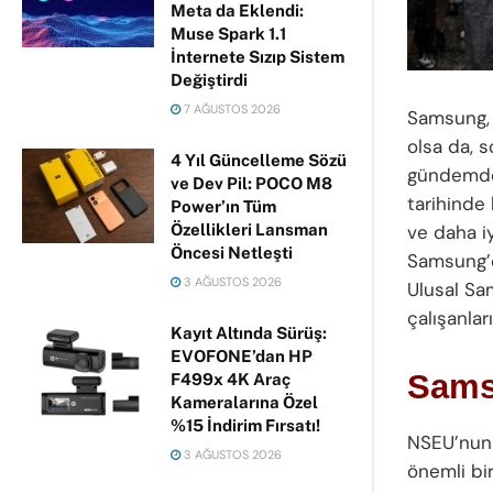
Meta da Eklendi:
Muse Spark 1.1
İnternete Sızıp Sistem
Değiştirdi
7 AĞUSTOS 2026
Samsung, 
olsa da, 
4 Yıl Güncelleme Sözü
gündemde.
ve Dev Pil: POCO M8
tarihinde 
Power’ın Tüm
ve daha iy
Özellikleri Lansman
Öncesi Netleşti
Samsung’d
3 AĞUSTOS 2026
Ulusal Sa
çalışanlar
Kayıt Altında Sürüş:
EVOFONE’dan HP
Sams
F499x 4K Araç
Kameralarına Özel
%15 İndirim Fırsatı!
NSEU’nun 
3 AĞUSTOS 2026
önemli bi