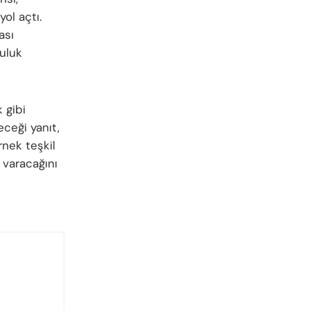
yol açtı.
ası
luluk
 gibi
eceği yanıt,
rnek teşkil
 varacağını