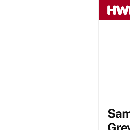
Sams
Grev