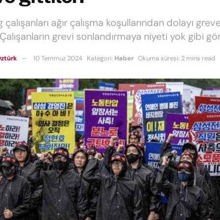
alışanları ağır çalışma koşullarından dolayı greve 
 Çalışanların grevi sonlandırmaya niyeti yok gibi gö
ztürk
10 Temmuz 2024
Kategori:
Haber
Okuma süresi: 2 mins read