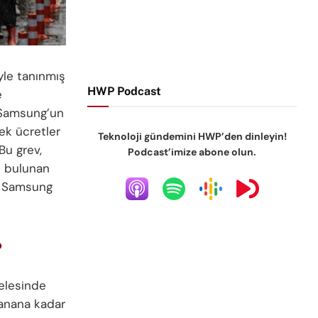
yle tanınmış
HWP Podcast
e
 Samsung’un
sek ücretler
Teknoloji gündemini HWP’den dinleyin!
Bu grev,
Podcast’imize abone olun.
i bulunan
r. Samsung
?
delesinde
lanana kadar