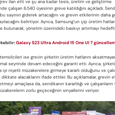
grev ilan etti ve şu ana kadar tesis, üretim ve geliştirme
de çalışan 6.540 üyesinin greve katıldığını açıkladı. Sen
i, bu sayının giderek artacağını ve grevin etkilerinin daha 
ayılacağını belirtiyor. Ayrıca, Samsung’un çip üretim hatla
 bulunarak, yönetim üzerindeki baskıyı artırmayı hedefliy
ekebilir:
Galaxy S23 Ultra Android 15 One UI 7 güncellem
msilcileri ise grevin şirketin üretim hatlarını aksatmaya
rmal seyrinde devam edeceğini garanti etti. Ayrıca, şirket
 iyi niyetli müzakerelere girmeye kararlı olduğunu ve çalı
i dikkate alacaklarını ifade ettiler. Bu açıklamalar, grevin et
etmeyi amaçlasa da, sendikanın kararlılığı ve çalışanların
müzakerelerin zorlu geçeceğinin sinyallerini veriyor.