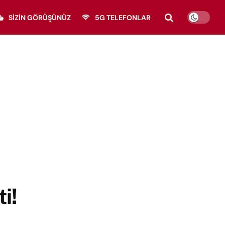
SIZIN GÖRÜŞÜNÜZ
5G TELEFONLAR
i!