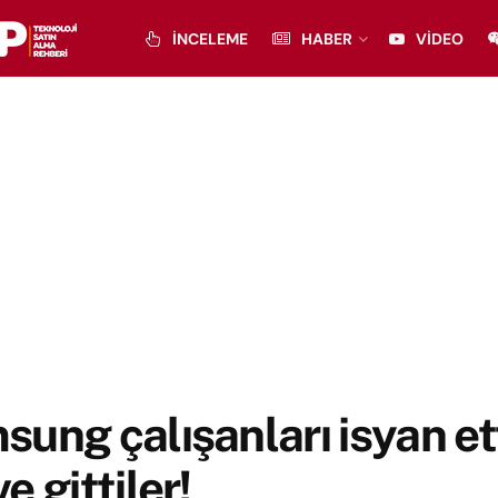
İNCELEME
HABER
VIDEO
ung çalışanları isyan ett
e gittiler!