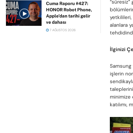
“süresiz” 
Cuma Raporu #427:
bölümlerin
HONOR Robot Phone,
Apple’dan tarihi gelir
yetkililer
ve dahası
alanlara y
7 AĞUSTOS 2026
tehdidinde
İlginizi Ç
Samsung te
işlerin no
sendikayla
taleplerin
minimize 
katılımı, 