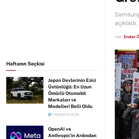
Samsung ç
açıkladı.
Yazı:
Ender Ö
Haftanın Seçkisi
Japon Devlerinin Ezici
Üstünlüğü: En Uzun
Ömürlü Otomobil
Markaları ve
Modelleri Belli Oldu
7 AĞUSTOS 2026
OpenAI ve
Anthropic’in Ardından