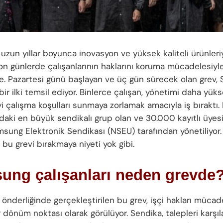
uzun yıllar boyunca inovasyon ve yüksek kaliteli ürünleri
son günlerde çalışanlarının haklarını koruma mücadelesiyl
 Pazartesi günü başlayan ve üç gün sürecek olan grev,
bir ilki temsil ediyor. Binlerce çalışan, yönetimi daha yük
i çalışma koşulları sunmaya zorlamak amacıyla iş bıraktı. 
aki en büyük sendikalı grup olan ve 30.000 kayıtlı üyes
msung Elektronik Sendikası (NSEU) tarafından yönetiliyo
ı bu grevi bırakmaya niyeti yok gibi.
ung çalışanları neden grevde
önderliğinde gerçekleştirilen bu grev, işçi hakları müca
r dönüm noktası olarak görülüyor. Sendika, talepleri karşı