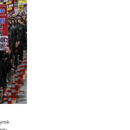
eyrek
ısı,