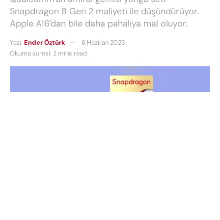
Snapdragon 8 Gen 2 maliyeti ile düşündürüyor.
Apple A16'dan bile daha pahalıya mal oluyor.
Yazı:
Ender Öztürk
6 Haziran 2023
Okuma süresi: 2 mins read
Son yıllarda, telefonlar, dizüstü bilgisayarlar ve diğer
cihazların maliyeti sürekli olarak artmaktadır. Bu
artış, enflasyon, tedarik zinciri kesintileri ve artan
talep gibi çeşitli faktörlere bağlanabilir. Bazı amiral