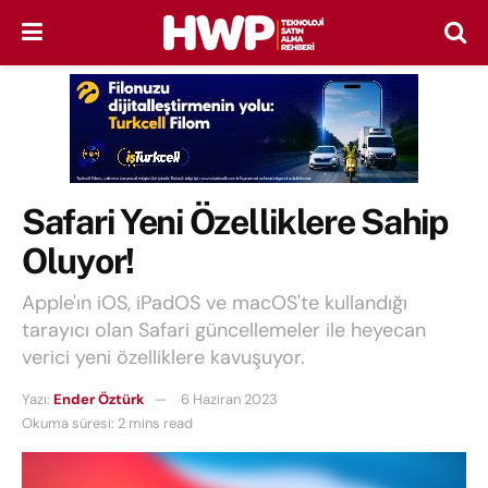
Safari Yeni Özelliklere Sahip
Oluyor!
Apple'ın iOS, iPadOS ve macOS'te kullandığı
tarayıcı olan Safari güncellemeler ile heyecan
verici yeni özelliklere kavuşuyor.
Yazı:
Ender Öztürk
6 Haziran 2023
Okuma süresi: 2 mins read