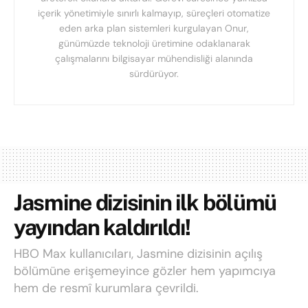
içerik yönetimiyle sınırlı kalmayıp, süreçleri otomatize
eden arka plan sistemleri kurgulayan Onur,
günümüzde teknoloji üretimine odaklanarak
çalışmalarını bilgisayar mühendisliği alanında
sürdürüyor.
Jasmine dizisinin ilk bölümü
yayından kaldırıldı!
HBO Max kullanıcıları, Jasmine dizisinin açılış
bölümüne erişemeyince gözler hem yapımcıya
hem de resmî kurumlara çevrildi.