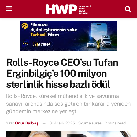
Rolls-Royce CEO’su Tufan
Erginbilgiç’e 100 milyon
sterlinlik hisse bazlı ödül
Rolls-Royce, küresel mühendislik ve savunma
sanayii arenasında ses getiren bir kararla yeniden
gündemin merkezine yerleşti.
Yazı:
Onur Balbaşı
31 Aralık 2025
Okuma süresi: 2 mins read