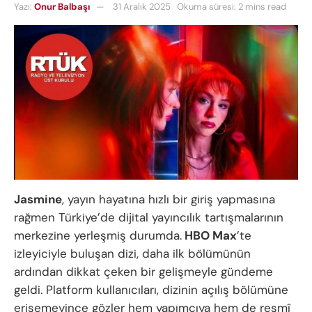
Yazı:
Onur Balbaşı
31 Aralık 2025
Okuma süresi: 2 mins read
Jasmine
, yayın hayatına hızlı bir giriş yapmasına
rağmen Türkiye’de dijital yayıncılık tartışmalarının
merkezine yerleşmiş durumda.
HBO Max
’te
izleyiciyle buluşan dizi, daha ilk bölümünün
ardından dikkat çeken bir gelişmeyle gündeme
geldi. Platform kullanıcıları, dizinin açılış bölümüne
erişemeyince gözler hem yapımcıya hem de resmî