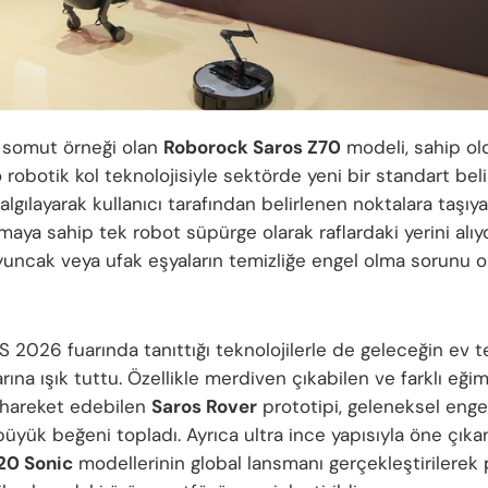
 somut örneği olan
Roborock Saros Z70
modeli, sahip o
p
robotik kol teknolojisiyle sektörde yeni bir standart beli
algılayarak kullanıcı tarafından belirlenen noktalara taşıya
maya sahip tek robot süpürge olarak raflardaki yerini alıy
yuncak veya ufak eşyaların temizliğe engel olma sorunu 
 2026 fuarında tanıttığı teknolojilerle de geleceğin ev t
rına ışık tuttu. Özellikle merdiven çıkabilen ve farklı eği
 hareket edebilen
Saros Rover
prototipi, geleneksel engel
büyük beğeni topladı. Ayrıca ultra ince yapısıyla öne çık
20 Sonic
modellerinin global lansmanı gerçekleştirilere