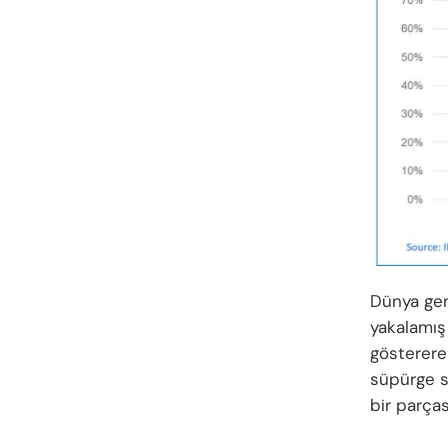
Dünya gen
yakalamış
gösterere
süpürge s
bir parças