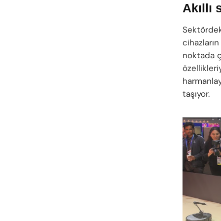
Akıllı
Sektördek
cihazların
noktada ço
özellikler
harmanlay
taşıyor.