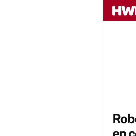
Robo
en ç