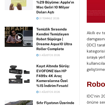
%29 Büyüme: Apple’ın
Mac Geliri 10 Milyar
Doları Aştı
31 TEMMUZ 2026
Temizlik Sırasında
Akıllı ev 
Kendini Temizleyen
damgasını 
Robot Süpürge |
Dreame Aqua10 Ultra
(IDC) tara
Roller Complete
kategoris
3 AĞUSTOS 2026
sıraya ye
kullanıcı
Kayıt Altında Sürüş:
geliştirme
EVOFONE’dan HP
F499x 4K Araç
Kameralarına Özel
Robor
%15 İndirim Fırsatı!
3 AĞUSTOS 2026
IDC’nin 202
önüne ser
Sıfır Fiyatının Üzerinde