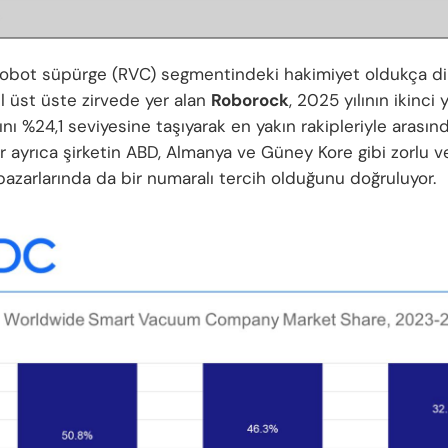
 robot süpürge (RVC) segmentindeki hakimiyet oldukça dik
l üst üste zirvede yer alan
Roborock
, 2025 yılının ikinci 
nı %24,1 seviyesine taşıyarak en yakın rakipleriyle arasınd
or ayrıca şirketin ABD, Almanya ve Güney Kore gibi zorlu v
pazarlarında da bir numaralı tercih olduğunu doğruluyor.