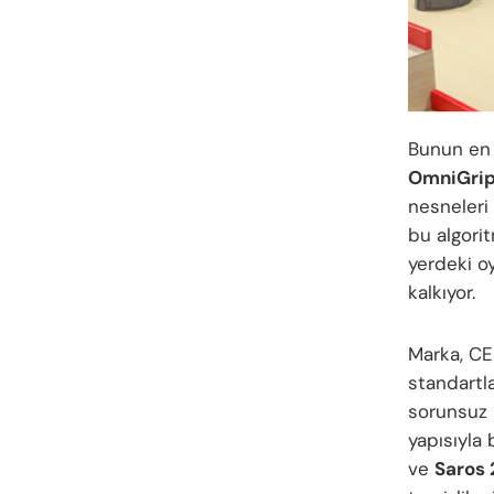
Bunun en
OmniGri
nesneleri 
bu algorit
yerdeki o
kalkıyor.
Marka, CES
standartla
sorunsuz
yapısıyla 
ve
Saros 