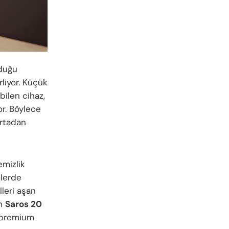
lduğu
rliyor. Küçük
bilen cihaz,
or. Böylece
ortadan
emizlik
mlerde
leri aşan
an
Saros 20
k premium