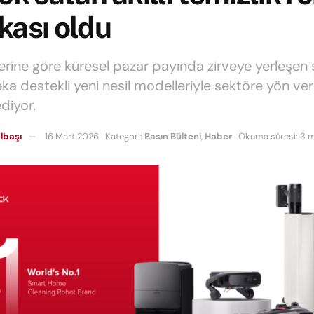
kası oldu
lerine göre küresel pazar payında zirveye yerleşen ş
ka destekli yeni nesil modelleriyle sektöre yön v
diyor.
lbaşı
16 Mart 2026
Kategori:
Basın Bülteni
,
Haber
Okuma süresi: 3 m