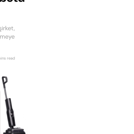
irket,
ermeye
ins read