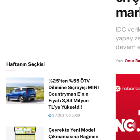
mar
IDC veri
yapay ze
devam e
Yazı:
Onur Ba
Haftanın Seçkisi
%25’ten %55 ÖTV
Dilimine Sıçrayış: MINI
Countryman E’nin
Fiyatı 3,84 Milyon
TL’ye Yükseldi!
3 AĞUSTOS 2026
Çeyrekte Yeni Model
Çıkmamasına Rağmen