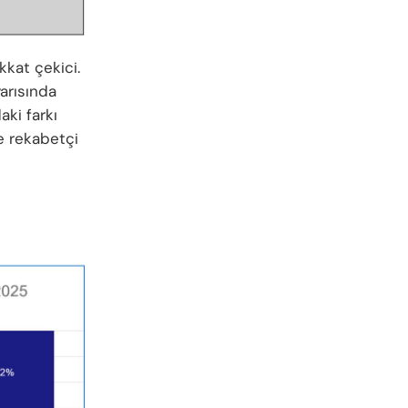
kat çekici.
yarısında
aki farkı
e rekabetçi