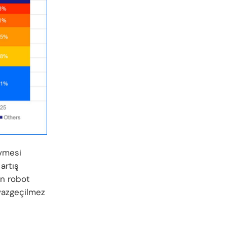
ivmesi
artış
an robot
vazgeçilmez