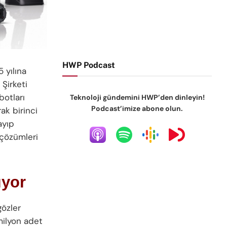
HWP Podcast
 yılına
 Şirketi
botları
Teknoloji gündemini HWP’den dinleyin!
Podcast’imize abone olun.
ak birinci
ayıp
 çözümleri
ıyor
gözler
milyon adet