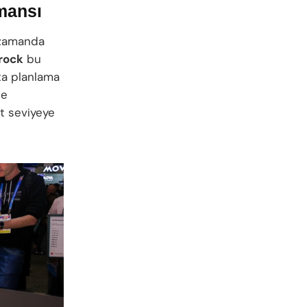
rmansı
ı zamanda
rock
bu
ota planlama
le
st seviyeye