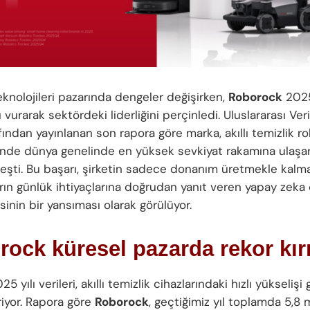
teknolojileri pazarında dengeler değişirken,
Roborock
2025
vurarak sektördeki liderliğini perçinledi. Uluslararası Veri
fından yayınlanan son rapora göre marka, akıllı temizlik ro
inde dünya genelinde en yüksek sevkiyat rakamına ulaşar
rleşti. Bu başarı, şirketin sadece donanım üretmekle kalm
ların günlük ihtiyaçlarına doğrudan yanıt veren yapay zeka
sinin bir yansıması olarak görülüyor.
ock küresel pazarda rekor kır
5 yılı verileri, akıllı temizlik cihazlarındaki hızlı yükselişi 
iyor. Rapora göre
Roborock
, geçtiğimiz yıl toplamda 5,8 