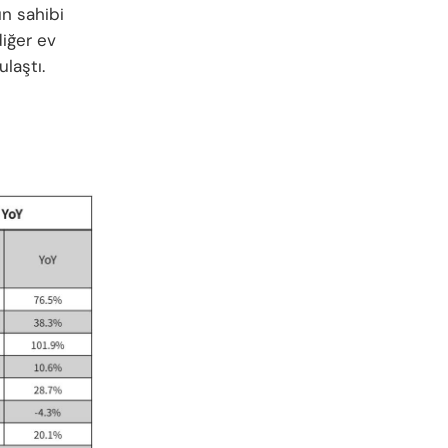
ın sahibi
diğer ev
laştı.