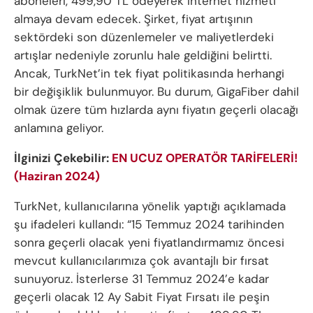
aboneleri, 499,90 TL ödeyerek internet hizmeti
almaya devam edecek. Şirket, fiyat artışının
sektördeki son düzenlemeler ve maliyetlerdeki
artışlar nedeniyle zorunlu hale geldiğini belirtti.
Ancak, TurkNet’in tek fiyat politikasında herhangi
bir değişiklik bulunmuyor. Bu durum, GigaFiber dahil
olmak üzere tüm hızlarda aynı fiyatın geçerli olacağı
anlamına geliyor.
İlginizi Çekebilir:
EN UCUZ OPERATÖR TARİFELERİ!
(Haziran 2024)
TurkNet, kullanıcılarına yönelik yaptığı açıklamada
şu ifadeleri kullandı: “15 Temmuz 2024 tarihinden
sonra geçerli olacak yeni fiyatlandırmamız öncesi
mevcut kullanıcılarımıza çok avantajlı bir fırsat
sunuyoruz. İsterlerse 31 Temmuz 2024’e kadar
geçerli olacak 12 Ay Sabit Fiyat Fırsatı ile peşin