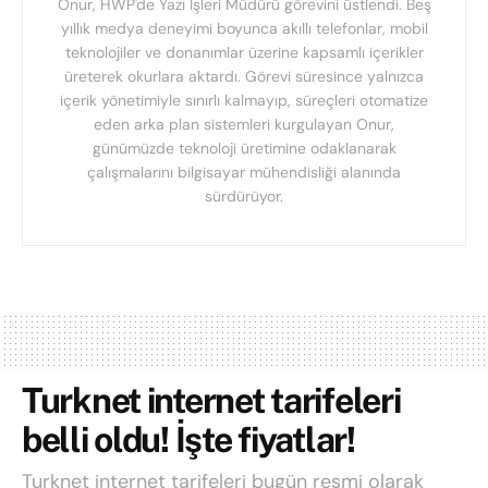
Onur, HWP'de Yazı İşleri Müdürü görevini üstlendi. Beş
yıllık medya deneyimi boyunca akıllı telefonlar, mobil
teknolojiler ve donanımlar üzerine kapsamlı içerikler
üreterek okurlara aktardı. Görevi süresince yalnızca
içerik yönetimiyle sınırlı kalmayıp, süreçleri otomatize
eden arka plan sistemleri kurgulayan Onur,
günümüzde teknoloji üretimine odaklanarak
çalışmalarını bilgisayar mühendisliği alanında
sürdürüyor.
Turknet internet tarifeleri
belli oldu! İşte fiyatlar!
Turknet internet tarifeleri bugün resmi olarak