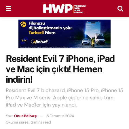
Resident Evil 7 iPhone, iPad
ve Mac için çıktı! Hemen
indirin!
Resident Evil 7 biohazard, iPhone 15 Pro, iPhone 15
Pro Max ve M serisi Apple çiplerine sahip tüm
iPad ve Mac'ler için yayınlandı.
Yazı:
Onur Balbaşı
5 Temmuz 2024
Okuma süresi: 2 mins read