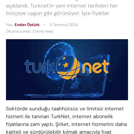
açıklandı. Turknet'in yeni internet tarifeleri her
bütçeye uygun gibi görünüyor. İşte fiyatlar.
Yazı:
Ender Öztürk
5 Temmuz 2024
Okuma süresi: 2 mins read
Sektörde sunduğu taahhütsüz ve limitsiz internet
hizmeti ile tanınan TurkNet, internet abonelik
fiyatlarına zam yaptı. Şirket, internet hizmetini daha
kaliteli ve sürdürülebilir kılmak amacıyla fiyat