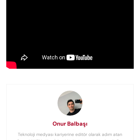
Onur Balbaşı
Teknoloji medyası kariyerine editör olarak adım atan