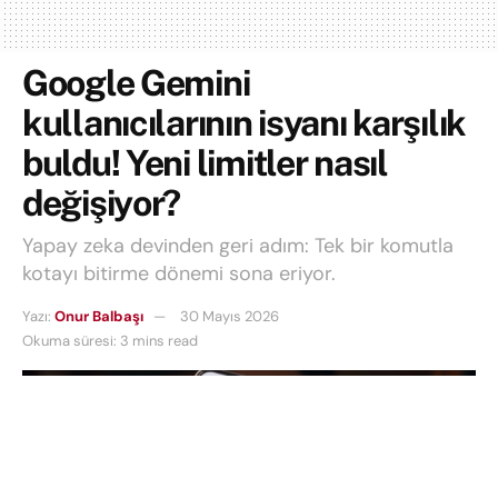
Google Gemini
kullanıcılarının isyanı karşılık
buldu! Yeni limitler nasıl
değişiyor?
Yapay zeka devinden geri adım: Tek bir komutla
kotayı bitirme dönemi sona eriyor.
Yazı:
Onur Balbaşı
30 Mayıs 2026
Okuma süresi: 3 mins read