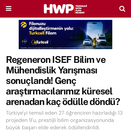
Regeneron ISEF Bilim ve
Mühendislik Yarışması
sonuçlandı! Genç
araştırmacılarımız küresel
arenadan kaç ödülle döndü?
Türkiye'yi temsil eden 27 öğrencinin hazırladığı 13
projeden 9'u, prestijli bilim organizasyonunda
büyük başarı elde ederek ödüllendirildi.