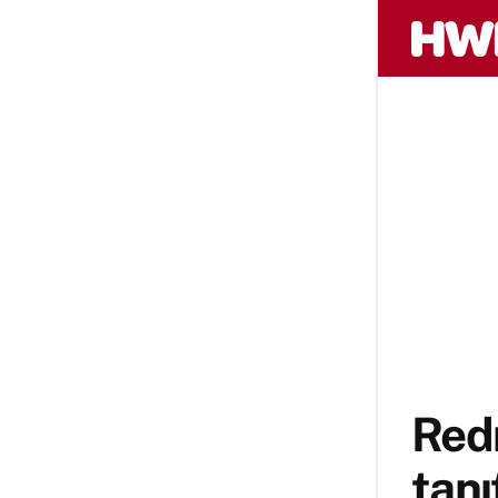
Redm
tanıt