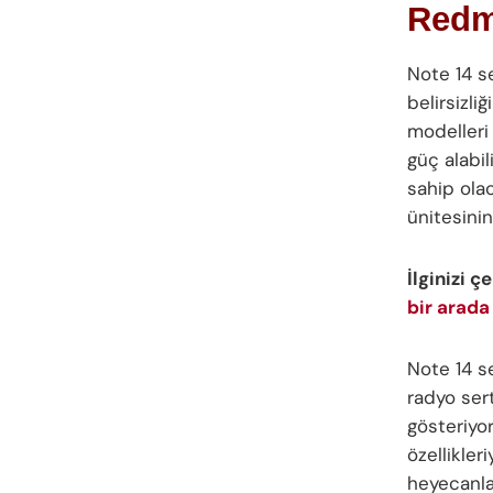
Redmi
Note 14 se
belirsizli
modelleri
güç alabil
sahip ola
ünitesini
İlginizi ç
bir arada
Note 14 se
radyo sert
gösteriyor
özellikler
heyecanla