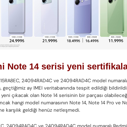
 Note 14 serisi yeni sertifikala
115RA8EC, 24094RAD4C ve 24094RAD4C model numarala
, geçtiğimiz ay IMEI veritabanında tespit edildiği bildirildi
, yeni çıkacak olan Note 14 serisinin bir parçası olabilece
ancak hangi model numarasının Note 14, Note 14 Pro ve N
ne karşılık geldiği henüz netleşmedi.
EC, 24094RAD4C ve 24094RAD4C model numaralı Redmi c