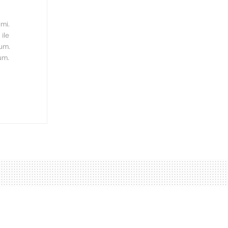
mi.
ile
rum.
um.