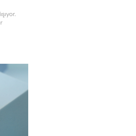
ışıyor.
r