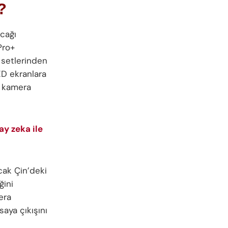
?
acağı
Pro+
 setlerinden
ED ekranlara
ü kamera
ay zeka ile
ncak Çin’deki
ğini
era
saya çıkışını