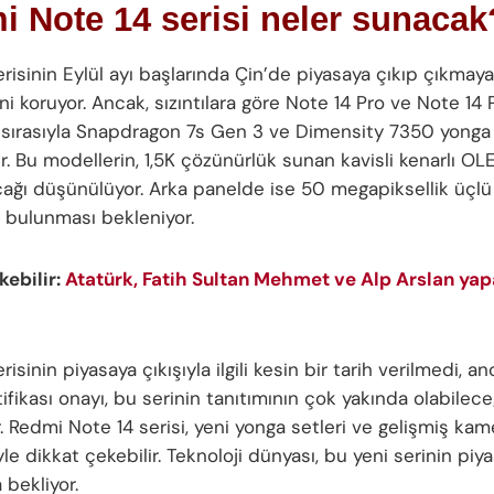
 Note 14 serisi neler sunacak
risinin Eylül ayı başlarında Çin’de piyasaya çıkıp çıkmay
ğini koruyor. Ancak, sızıntılara göre Note 14 Pro ve Note 14 
 sırasıyla Snapdragon 7s Gen 3 ve Dimensity 7350 yonga
ir. Bu modellerin, 1,5K çözünürlük sunan kavisli kenarlı OL
cağı düşünülüyor. Arka panelde ise 50 megapiksellik üçl
n bulunması bekleniyor.
ekebilir:
Atatürk, Fatih Sultan Mehmet ve Alp Arslan yap
risinin piyasaya çıkışıyla ilgili kesin bir tarih verilmedi, a
ifikası onayı, bu serinin tanıtımının çok yakında olabilece
. Redmi Note 14 serisi, yeni yonga setleri ve gelişmiş kam
iyle dikkat çekebilir. Teknoloji dünyası, bu yeni serinin piya
 bekliyor.