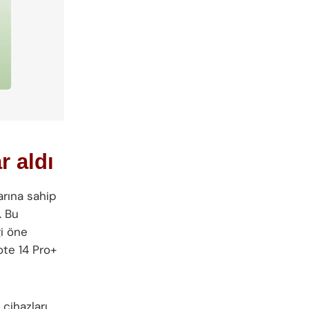
r aldı
rına sahip
. Bu
ği öne
ote 14 Pro+
ihazları,