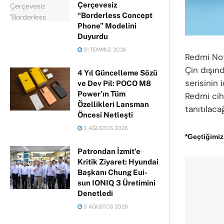
Çerçevesiz
“Borderless Concept
Phone” Modelini
Duyurdu
31 TEMMUZ 2026
Redmi Note
Çin dışın
4 Yıl Güncelleme Sözü
serisinin 
ve Dev Pil: POCO M8
Power’ın Tüm
Redmi ciha
Özellikleri Lansman
tanıtılaca
Öncesi Netleşti
3 AĞUSTOS 2026
*Geçtiğimiz
Patrondan İzmit’e
Kritik Ziyaret: Hyundai
Başkanı Chung Eui-
sun IONIQ 3 Üretimini
Denetledi
3 AĞUSTOS 2026