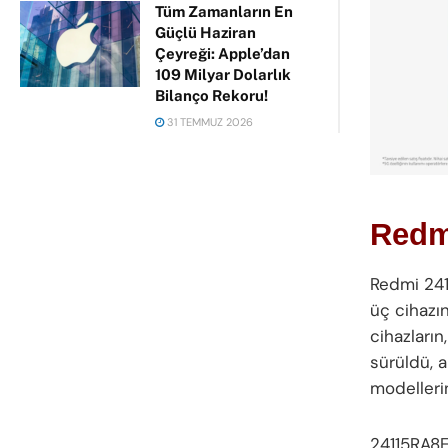
Tüm Zamanların En
Güçlü Haziran
Çeyreği: Apple’dan
109 Milyar Dolarlık
Bilanço Rekoru!
31 TEMMUZ 2026
Redmi
Redmi 24
üç cihazın
cihazların
sürüldü, 
modelleri
24115RA8