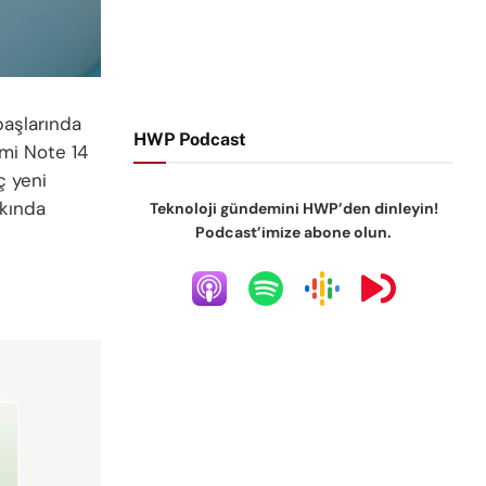
başlarında
HWP Podcast
dmi Note 14
ç yeni
akında
Teknoloji gündemini HWP’den dinleyin!
Podcast’imize abone olun.