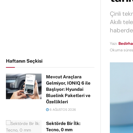
Çinli tek
Akıllı te
haberde
Yazı:
Bedirha
Okuma süresi
Haftanın Seçkisi
Mevcut Araçlara
Gelmiyor, IONIQ 6 ile
Başlıyor: Hyundai
Bluelink Paketleri ve
Özellikleri
6 AĞUSTOS 2026
Sektörde Bir İlk:
Tecno, 0 mm