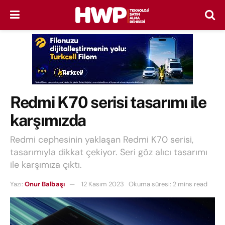
Redmi K70 serisi tasarımı ile
karşımızda
Redmi cephesinin yaklaşan Redmi K70 serisi,
tasarımıyla dikkat çekiyor. Seri göz alıcı tasarımı
ile karşımıza çıktı.
Yazı:
Onur Balbaşı
12 Kasım 2023
Okuma süresi: 2 mins read