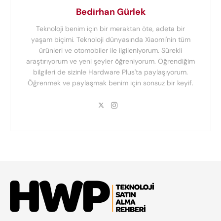
Bedirhan Gürlek
Teknoloji benim için bir meraktan öte, adeta bir
yaşam biçimi. Teknoloji dünyasında Xiaomi'nin tüm
ürünleri ve otomobiler ile ilgileniyorum. Sürekli
araştırıyorum ve yeni şeyler öğreniyorum. Öğrendiğim
bilgileri de sizinle Hardware Plus'ta paylaşıyorum.
Öğrenmek ve paylaşmak benim için sonsuz bir keyif.