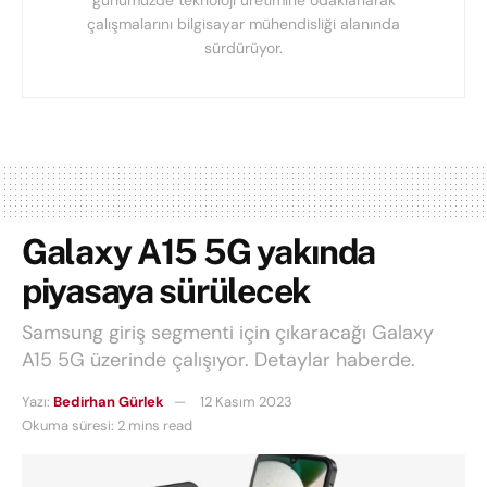
çalışmalarını bilgisayar mühendisliği alanında
sürdürüyor.
Galaxy A15 5G yakında
piyasaya sürülecek
Samsung giriş segmenti için çıkaracağı Galaxy
A15 5G üzerinde çalışıyor. Detaylar haberde.
Yazı:
Bedirhan Gürlek
12 Kasım 2023
Okuma süresi: 2 mins read