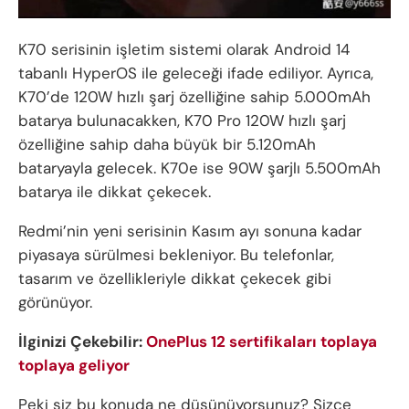
K70 serisinin işletim sistemi olarak Android 14
tabanlı HyperOS ile geleceği ifade ediliyor. Ayrıca,
K70’de 120W hızlı şarj özelliğine sahip 5.000mAh
batarya bulunacakken, K70 Pro 120W hızlı şarj
özelliğine sahip daha büyük bir 5.120mAh
bataryayla gelecek. K70e ise 90W şarjlı 5.500mAh
batarya ile dikkat çekecek.
Redmi’nin yeni serisinin Kasım ayı sonuna kadar
piyasaya sürülmesi bekleniyor. Bu telefonlar,
tasarım ve özellikleriyle dikkat çekecek gibi
görünüyor.
İlginizi Çekebilir:
OnePlus 12 sertifikaları toplaya
toplaya geliyor
Peki siz bu konuda ne düşünüyorsunuz? Sizce