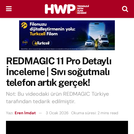
REDMAGIC 11 Pro Detaylı
İnceleme | Sıvı soğutmalı
telefon artık gerçek!
Not: Bu videodaki ürün REDMAGIC Türkiye
tarafından tedarik edilmiştir.
Yazı:
Eren İmdat
3 Ocak 2026
Okuma süresi: 2 mins read