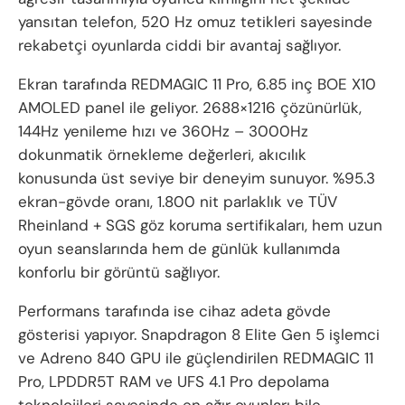
yansıtan telefon, 520 Hz omuz tetikleri sayesinde
rekabetçi oyunlarda ciddi bir avantaj sağlıyor.
Ekran tarafında REDMAGIC 11 Pro, 6.85 inç BOE X10
AMOLED panel ile geliyor. 2688×1216 çözünürlük,
144Hz yenileme hızı ve 360Hz – 3000Hz
dokunmatik örnekleme değerleri, akıcılık
konusunda üst seviye bir deneyim sunuyor. %95.3
ekran-gövde oranı, 1.800 nit parlaklık ve TÜV
Rheinland + SGS göz koruma sertifikaları, hem uzun
oyun seanslarında hem de günlük kullanımda
konforlu bir görüntü sağlıyor.
Performans tarafında ise cihaz adeta gövde
gösterisi yapıyor. Snapdragon 8 Elite Gen 5 işlemci
ve Adreno 840 GPU ile güçlendirilen REDMAGIC 11
Pro, LPDDR5T RAM ve UFS 4.1 Pro depolama