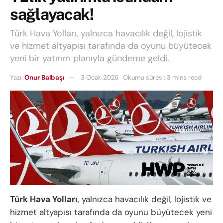
sağlayacak!
Türk Hava Yolları, yalnızca havacılık değil, lojistik
ve hizmet altyapısı tarafında da oyunu büyütecek
yeni bir yatırım planıyla gündeme geldi.
Yazı:
Onur Balbaşı
3 Ocak 2026
Okuma süresi: 3 mins read
Türk Hava Yolları
, yalnızca havacılık değil, lojistik ve
hizmet altyapısı tarafında da oyunu büyütecek yeni