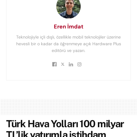
Eren İmdat
Teknolojiyle içli dışlı, özellikle mobil teknolojiler üzerine
hevesli bir o kadar da öğrenmeye açık Hardware Plus
editörü ve yazarı.
Türk Hava Yolları 100 milyar
TL’lik yatırımla istihdam