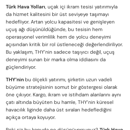
Türk Hava Yolları
, uçak içi ikram tesisi yatırımıyla
da hizmet kalitesini bir üst seviyeye taşımayı
hedefliyor. Artan yolcu kapasitesi ve genişleyen
uçuş ağı düşünüldüğünde, bu tesisin hem
operasyonel verimlilik hem de yolcu deneyimi
açısından kritik bir rol üstleneceği değerlendiriliyor.
Bu yaklaşım, THY’nin sadece taşıyıcı değil, uçuş
deneyimi sunan bir marka olma iddiasını da
güçlendiriyor.
THY’nin
bu ölçekli yatırımı, şirketin uzun vadeli
büyüme stratejisinin somut bir göstergesi olarak
öne çıkıyor. Kargo, ikram ve istihdam alanlarını aynı
çatı altında büyüten bu hamle, THY’nin küresel
havacılık liginde daha üst sıraları hedeflediğini
açıkça ortaya koyuyor.
Peki siz bu konuda ne düşünüyorsunuz?
Türk Hava