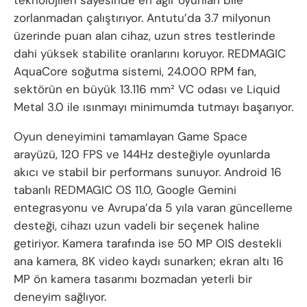
teknolojileri sayesinde en ağır oyunları bile
zorlanmadan çalıştırıyor. Antutu’da 3.7 milyonun
üzerinde puan alan cihaz, uzun stres testlerinde
dahi yüksek stabilite oranlarını koruyor. REDMAGIC
AquaCore soğutma sistemi, 24.000 RPM fan,
sektörün en büyük 13.116 mm² VC odası ve Liquid
Metal 3.0 ile ısınmayı minimumda tutmayı başarıyor.
Oyun deneyimini tamamlayan Game Space
arayüzü, 120 FPS ve 144Hz desteğiyle oyunlarda
akıcı ve stabil bir performans sunuyor. Android 16
tabanlı REDMAGIC OS 11.0, Google Gemini
entegrasyonu ve Avrupa’da 5 yıla varan güncelleme
desteği, cihazı uzun vadeli bir seçenek haline
getiriyor. Kamera tarafında ise 50 MP OIS destekli
ana kamera, 8K video kaydı sunarken; ekran altı 16
MP ön kamera tasarımı bozmadan yeterli bir
deneyim sağlıyor.