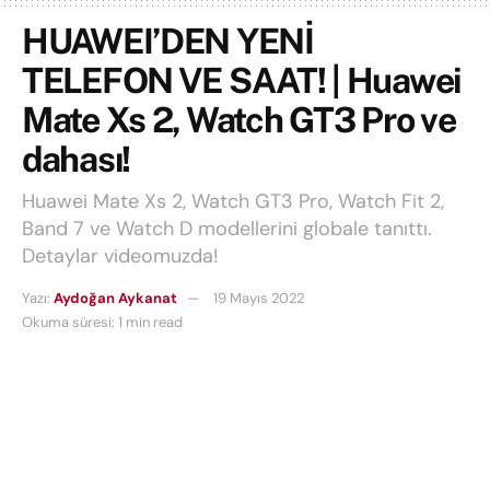
HUAWEI’DEN YENİ
TELEFON VE SAAT! | Huawei
Mate Xs 2, Watch GT3 Pro ve
dahası!
Huawei Mate Xs 2, Watch GT3 Pro, Watch Fit 2,
Band 7 ve Watch D modellerini globale tanıttı.
Detaylar videomuzda!
Yazı:
Aydoğan Aykanat
19 Mayıs 2022
Okuma süresi: 1 min read