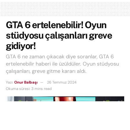
GTA 6 ertelenebilir! Oyun
stüdyosu çalışanları greve
gidiyor!
GTA 6 ne zaman çıkacak diye soranlar, GTA 6
ertelenebilir haberi ile üzüldüler. Oyun stüdyosu
çalışanları, greve gitme kararı aldı.
Yazı:
Onur Balbaşı
26 Temmuz 2024
Okuma süresi: 3 mins read