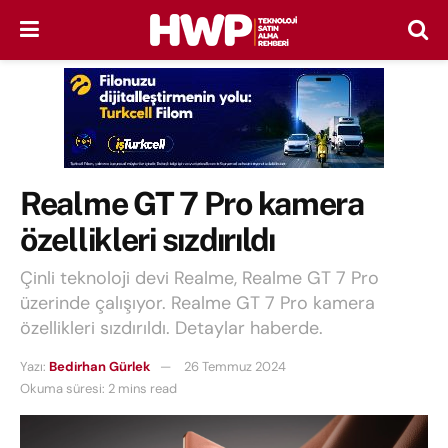
Realme GT 7 Pro kamera
özellikleri sızdırıldı
Çinli teknoloji devi Realme, Realme GT 7 Pro
üzerinde çalışıyor. Realme GT 7 Pro kamera
özellikleri sızdırıldı. Detaylar haberde.
Yazı:
Bedirhan Gürlek
26 Temmuz 2024
Okuma süresi: 2 mins read