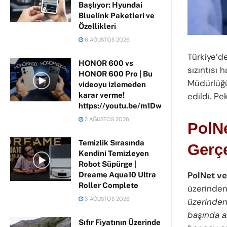
Başlıyor: Hyundai
Bluelink Paketleri ve
Özellikleri
6 AĞUSTOS 2026
Türkiye’de
HONOR 600 vs
sızıntısı
HONOR 600 Pro | Bu
Müdürlüğ
videoyu izlemeden
karar verme!
edildi. Pe
https://youtu.be/m1DwhP3lPCM
2 AĞUSTOS 2026
PolNe
Temizlik Sırasında
Gerç
Kendini Temizleyen
Robot Süpürge |
PolNet ver
Dreame Aqua10 Ultra
Roller Complete
üzerinden
3 AĞUSTOS 2026
üzerinden 
başında a
Sıfır Fiyatının Üzerinde