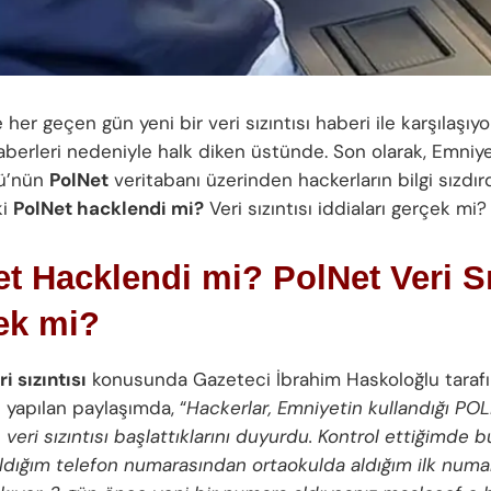
 her geçen gün yeni bir veri sızıntısı haberi ile karşılaşıyo
 haberleri nedeniyle halk diken üstünde. Son olarak, Emniy
ü’nün
PolNet
veritabanı üzerinden hackerların bilgi sızdırd
ki
PolNet hacklendi mi?
Veri sızıntısı iddiaları gerçek mi?
t Hacklendi mi? PolNet Veri Sı
ek mi?
i sızıntısı
konusunda Gazeteci İbrahim Haskoloğlu taraf
 yapılan paylaşımda, “
Hackerlar, Emniyetin kullandığı PO
veri sızıntısı başlattıklarını duyurdu. Kontrol ettiğimde 
ldığım telefon numarasından ortaokulda aldığım ilk numa