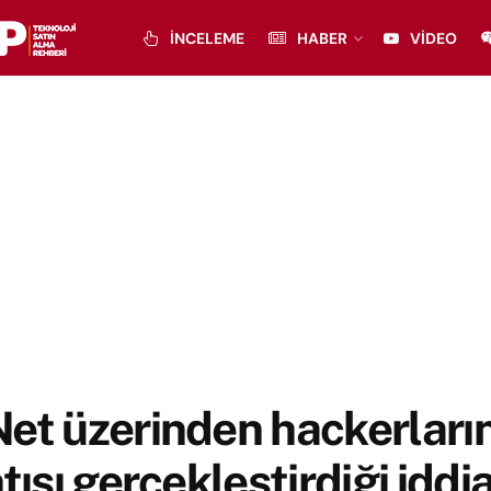
İNCELEME
HABER
VIDEO
et üzerinden hackerların
ntısı gerçekleştirdiği iddi