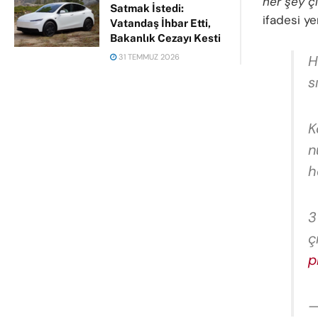
her şey çı
Satmak İstedi:
ifadesi yer
Vatandaş İhbar Etti,
Bakanlık Cezayı Kesti
H
31 TEMMUZ 2026
s
K
n
h
3
ç
p
—