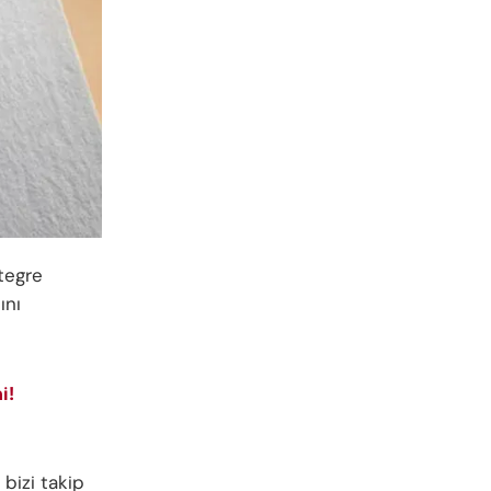
ntegre
ını
i!
 bizi takip