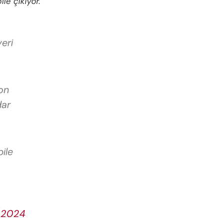
le çıkıyor.”
eri
on
dar
ile
, 2024