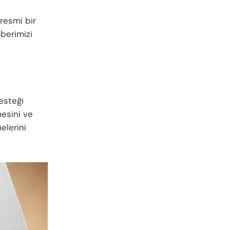
resmi bir
berimizi
esteği
mesini ve
elerini