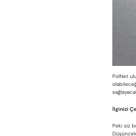
PolNet ulu
olabilece
sağlayacak
İlginizi Ç
Peki siz 
Düşünceler