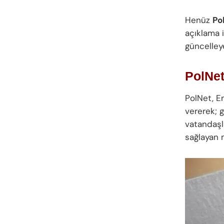
Henüz
Po
açıklama 
güncelley
PolNet
PolNet, E
vererek; g
vatandaşla
sağlayan m