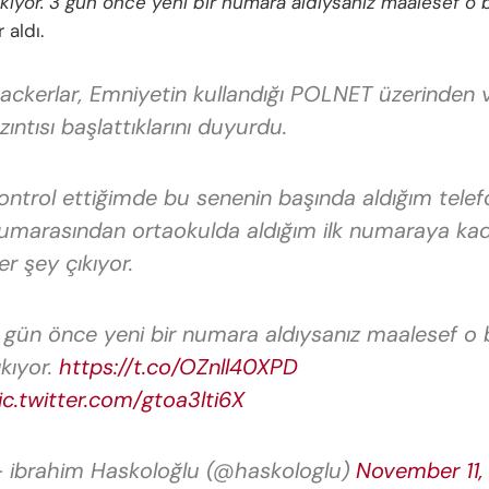
kıyor. 3 gün önce yeni bir numara aldıysanız maalesef o bi
 aldı.
ackerlar, Emniyetin kullandığı POLNET üzerinden v
ızıntısı başlattıklarını duyurdu.
ontrol ettiğimde bu senenin başında aldığım telef
umarasından ortaokulda aldığım ilk numaraya ka
er şey çıkıyor.
 gün önce yeni bir numara aldıysanız maalesef o b
ıkıyor.
https://t.co/OZnll40XPD
ic.twitter.com/gtoa3lti6X
 ibrahim Haskoloğlu (@haskologlu)
November 11