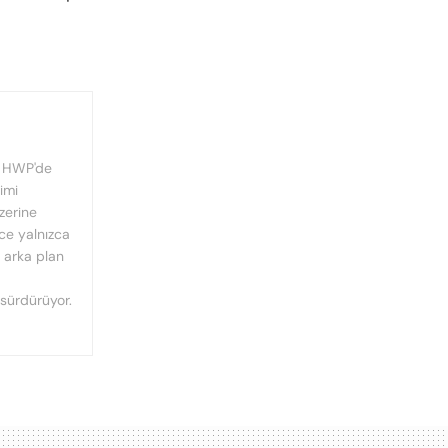
, HWP'de
imi
üzerine
nce yalnızca
n arka plan
 sürdürüyor.