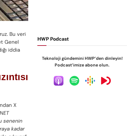
ruz. Bu veri
HWP Podcast
et Genel
ığı iddia
Teknoloji gündemini HWP’den dinleyin!
Podcast’imize abone olun.
zıntısı
ından X
LNET
bu senenin
raya kadar