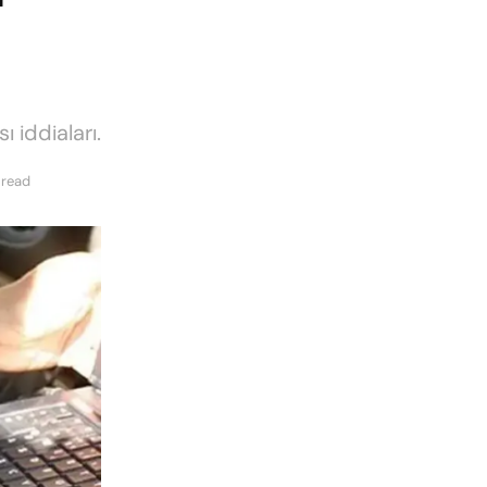
ı iddiaları.
 read