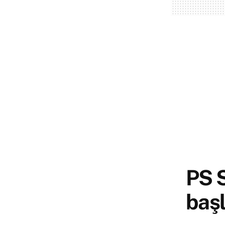
PS S
başl