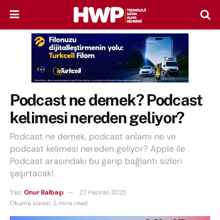
Podcast ne demek? Podcast
kelimesi nereden geliyor?
Podcast ne demek, podcast anlamı ne ve
podcast kelimesi nereden geliyor? Apple ile
Podcast arasındaki bu garip bağlantı sizleri
şaşırtacak!
Yazı:
Onur Balbaşı
27 Haziran 2025
Okuma süresi: 3 mins read