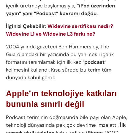
içerik üretmeye başlamasıyla,
“iPod üzerinden
yayın” yani “Podcast” kavramı doğdu.
İlginizi Çekebilir:
Widevine sertifikası nedir?
Widevine L1 ve Widevine L3 farkı ne?
2004 yılında gazeteci Ben Hammersley, The
Guardian’daki bir yazısında bu yeni sesli içerik
formatını tanımlamak için ilk kez “
podcast
”
kelimesini kullandı. Kısa sürede bu terim tüm
dünyada kabul gördü.
Apple’ın teknolojiye katkıları
bununla sınırlı değil
Podcast teriminin doğmasında bile payı olan Apple,
teknoloji dünyasında pek çok devrime imza attı.
İlk
gerçek akıllı telefon
kabul edilen
iPhone
, 2007