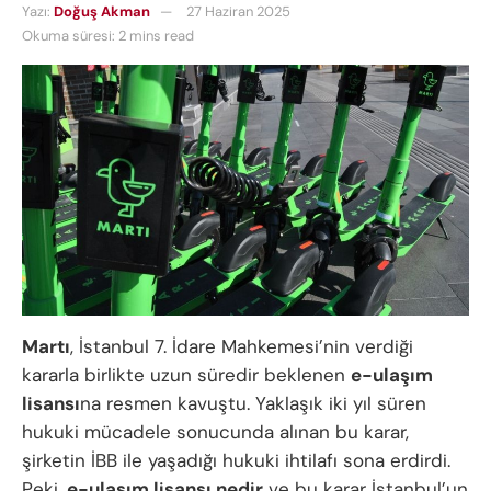
Yazı:
Doğuş Akman
27 Haziran 2025
Okuma süresi: 2 mins read
Martı
, İstanbul 7. İdare Mahkemesi’nin verdiği
kararla birlikte uzun süredir beklenen
e-ulaşım
lisansı
na resmen kavuştu. Yaklaşık iki yıl süren
hukuki mücadele sonucunda alınan bu karar,
şirketin İBB ile yaşadığı hukuki ihtilafı sona erdirdi.
Peki,
e-ulaşım lisansı nedir
ve bu karar İstanbul’un