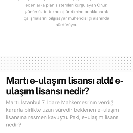
eden arka plan sistemleri kurgulayan Onur,
günümüzde teknoloji üretimine odaklanarak
çalışmalarını bilgisayar mühendisliği alanında
sürdürüyor.
Martı e-ulaşım lisansı aldı! e-
ulaşım lisansı nedir?
Martı, İstanbul 7. İdare Mahkemesi’nin verdiği
kararla birlikte uzun süredir beklenen e-ulaşım
lisansına resmen kavuştu. Peki, e-ulaşım lisansı
nedir?