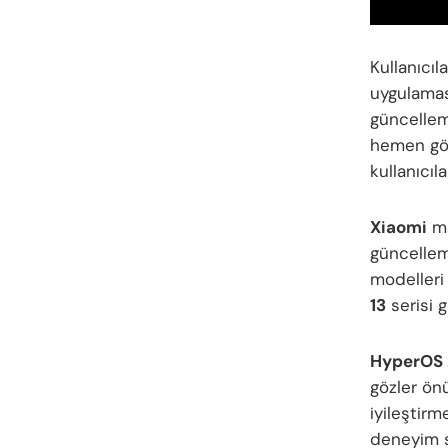
Kullanıcıl
uygulamas
güncellem
hemen gör
kullanıcıl
Xiaomi
ma
güncellem
modelleri
13
serisi 
HyperOS 
gözler önü
iyileştirm
deneyim s