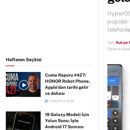
HyperOS 
popüler 
telefonl
Yazı:
Rukiye 
Okuma süresi
Haftanın Seçkisi
Cuma Raporu #427:
HONOR Robot Phone,
Apple’dan tarihi gelir
ve dahası
7 AĞUSTOS 2026
19 Galaxy Modeli İçin
Yolun Sonu: İşte
Android 17 Sonrası