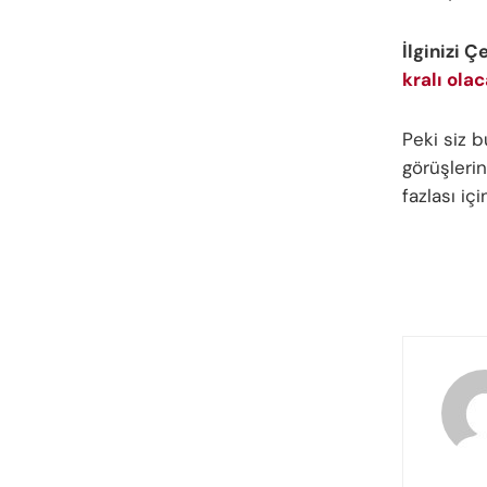
İlginizi Ç
kralı olac
Peki siz 
görüşlerin
fazlası iç