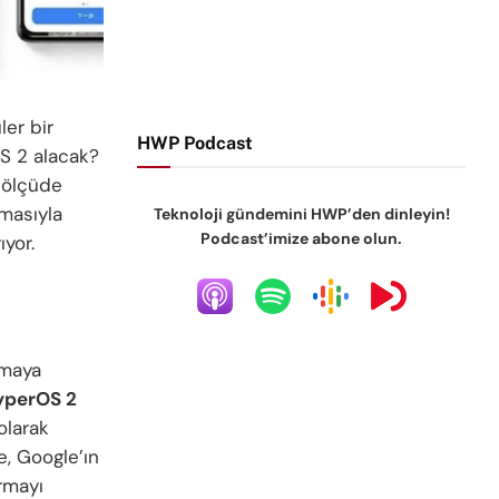
ler bir
HWP Podcast
S 2 alacak?
i ölçüde
masıyla
Teknoloji gündemini HWP’den dinleyin!
Podcast’imize abone olun.
ıyor.
lmaya
yperOS 2
olarak
, Google’ın
ırmayı