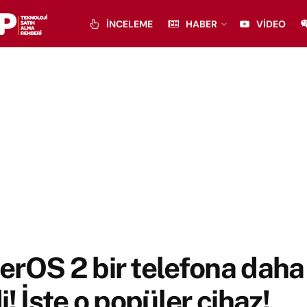
İNCELEME
HABER
VIDEO
rOS 2 bir telefona daha
i! İşte o popüler cihaz!