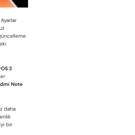
 Ayarlar
ut
 güncelleme
eki
rOS 2
ler
dmi Note
ez daha
enlik
yi bir