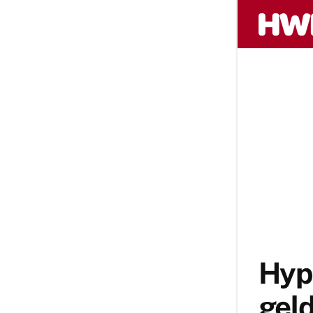
Hype
geld