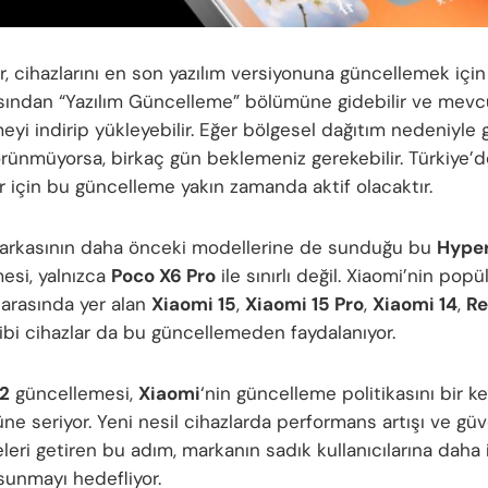
ar, cihazlarını en son yazılım versiyonuna güncellemek için
ından “Yazılım Güncelleme” bölümüne gidebilir ve mevc
eyi indirip yükleyebilir. Eğer bölgesel dağıtım nedeniyle
ünmüyorsa, birkaç gün beklemeniz gerekebilir. Türkiye’d
ar için bu güncelleme yakın zamanda aktif olacaktır.
rkasının daha önceki modellerine de sunduğu bu
Hype
esi, yalnızca
Poco X6 Pro
ile sınırlı değil. Xiaomi’nin popü
 arasında yer alan
Xiaomi 15
,
Xiaomi 15 Pro
,
Xiaomi 14
,
Re
gibi cihazlar da bu güncellemeden faydalanıyor.
2
güncellemesi,
Xiaomi
‘nin güncelleme politikasını bir k
ne seriyor. Yeni nesil cihazlarda performans artışı ve güv
eleri getiren bu adım, markanın sadık kullanıcılarına daha i
unmayı hedefliyor.