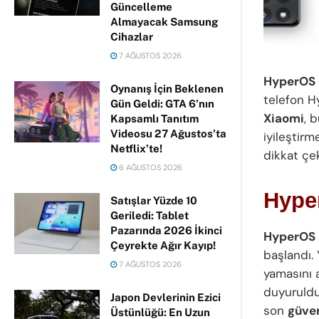
Güncelleme
Almayacak Samsung
Cihazlar
7 AĞUSTOS 2026
HyperOS 
Oynanış İçin Beklenen
telefon H
Gün Geldi: GTA 6’nın
Xiaomi
, 
Kapsamlı Tanıtım
Videosu 27 Ağustos’ta
iyileştirm
Netflix’te!
dikkat çek
6 AĞUSTOS 2026
Hyper
Satışlar Yüzde 10
Geriledi: Tablet
Pazarında 2026 İkinci
HyperOS
Çeyrekte Ağır Kayıp!
başlandı. 
7 AĞUSTOS 2026
yamasını 
duyuruldu
Japon Devlerinin Ezici
son
güve
Üstünlüğü: En Uzun