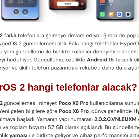
2
farklı telefonlara gelmeye devam ediyor. Şimdi de popü
yperOS 2 güncellemesi aldı. Peki hangi telefonlar HyperO
bu yeni güncelleme ile birlikte kullanıcı deneyimini öneml
eyi hedefliyor. Güncelleme, özellikle
Android 15
tabanlı ol
iyor ve akıllı telefon pazarındaki rekabeti daha da kızıştır
OS 2 hangi telefonlar alacak?
 2
güncellemesi, nihayet
Poco X6 Pro
kullanıcılarına sunu
Yeni gelen bilgilere göre
Poco X6 Pro
, dünya genelinde
H
almaya başladı. Yamanın yapı numarası
2.0.2.0.VNLEUXM
 ve toplam boyutu 5.7 GB olarak açıklandı. Bu güncelleme
nlik yaması
ile birlikte geliyor ve cihaz performansını art