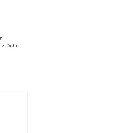
in
niz. Daha