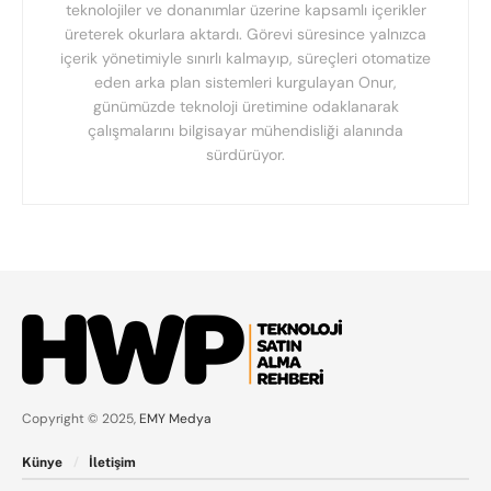
teknolojiler ve donanımlar üzerine kapsamlı içerikler
üreterek okurlara aktardı. Görevi süresince yalnızca
içerik yönetimiyle sınırlı kalmayıp, süreçleri otomatize
eden arka plan sistemleri kurgulayan Onur,
günümüzde teknoloji üretimine odaklanarak
çalışmalarını bilgisayar mühendisliği alanında
sürdürüyor.
Copyright © 2025,
EMY Medya
Künye
İletişim