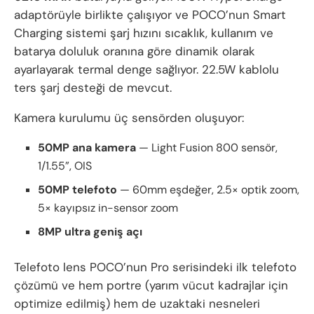
adaptörüyle birlikte çalışıyor ve POCO’nun Smart
Charging sistemi şarj hızını sıcaklık, kullanım ve
batarya doluluk oranına göre dinamik olarak
ayarlayarak termal denge sağlıyor. 22.5W kablolu
ters şarj desteği de mevcut.
Kamera kurulumu üç sensörden oluşuyor:
50MP ana kamera
— Light Fusion 800 sensör,
1/1.55”, OIS
50MP telefoto
— 60mm eşdeğer, 2.5× optik zoom,
5× kayıpsız in-sensor zoom
8MP ultra geniş açı
Telefoto lens POCO’nun Pro serisindeki ilk telefoto
çözümü ve hem portre (yarım vücut kadrajlar için
optimize edilmiş) hem de uzaktaki nesneleri