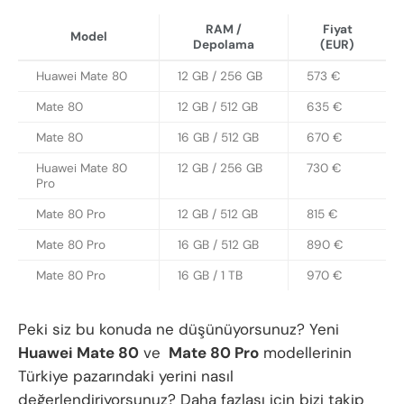
RAM /
Fiyat
Model
Depolama
(EUR)
Huawei Mate 80
12 GB / 256 GB
573 €
Mate 80
12 GB / 512 GB
635 €
Mate 80
16 GB / 512 GB
670 €
Huawei Mate 80
12 GB / 256 GB
730 €
Pro
Mate 80 Pro
12 GB / 512 GB
815 €
Mate 80 Pro
16 GB / 512 GB
890 €
Mate 80 Pro
16 GB / 1 TB
970 €
Peki siz bu konuda ne düşünüyorsunuz? Yeni
Huawei Mate 80
ve
Mate 80 Pro
modellerinin
Türkiye pazarındaki yerini nasıl
değerlendiriyorsunuz? Daha fazlası için bizi takip