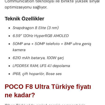
Communication teknolojisi ile birlikte yüksek sinyal
optimizasyonu sağlıyor.
Teknik Özellikler
Snapdragon 8 Elite (3 nm)
6.59” 120Hz HyperRGB AMOLED
50MP ana + 50MP telefoto + 8MP ultra geniş
kamera
6210 mAh batarya, 100W şarj
LPDDR5X RAM, UFS 4.1 depolama
IP68, çift hoparlör, Bose ses
POCO F8 Ultra Türkiye fiyatı
ne kadar?