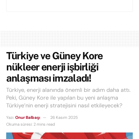
Türkiye ve Güney Kore
nükleer enerji işbirliği
anlaşması imzaladı!
Türkiye, enerji alanında önemli bir adım daha attı.
Peki, Güney Kore ile yapılan bu yeni anlaşma
Türkiye’nin enerji stratejisini nasıl etkileyecek?
Yazı:
Onur Balbaşı
26 Kasım 2025
Okuma süresi: 2 mins read