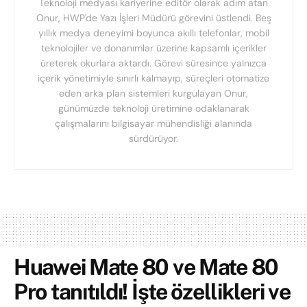
Teknoloji medyası kariyerine editör olarak adım atan
Onur, HWP'de Yazı İşleri Müdürü görevini üstlendi. Beş
yıllık medya deneyimi boyunca akıllı telefonlar, mobil
teknolojiler ve donanımlar üzerine kapsamlı içerikler
üreterek okurlara aktardı. Görevi süresince yalnızca
içerik yönetimiyle sınırlı kalmayıp, süreçleri otomatize
eden arka plan sistemleri kurgulayan Onur,
günümüzde teknoloji üretimine odaklanarak
çalışmalarını bilgisayar mühendisliği alanında
sürdürüyor.
Huawei Mate 80 ve Mate 80
Pro tanıtıldı! İşte özellikleri ve