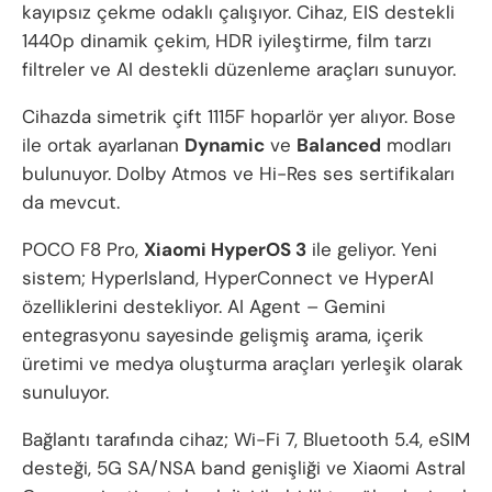
kayıpsız çekme odaklı çalışıyor. Cihaz, EIS destekli
1440p dinamik çekim, HDR iyileştirme, film tarzı
filtreler ve AI destekli düzenleme araçları sunuyor.
Cihazda simetrik çift 1115F hoparlör yer alıyor. Bose
ile ortak ayarlanan
Dynamic
ve
Balanced
modları
bulunuyor. Dolby Atmos ve Hi-Res ses sertifikaları
da mevcut.
POCO F8 Pro,
Xiaomi HyperOS 3
ile geliyor. Yeni
sistem; HyperIsland, HyperConnect ve HyperAI
özelliklerini destekliyor. AI Agent – Gemini
entegrasyonu sayesinde gelişmiş arama, içerik
üretimi ve medya oluşturma araçları yerleşik olarak
sunuluyor.
Bağlantı tarafında cihaz; Wi-Fi 7, Bluetooth 5.4, eSIM
desteği, 5G SA/NSA band genişliği ve Xiaomi Astral