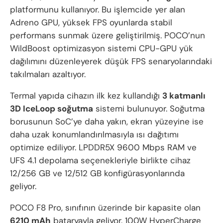
platformunu kullanıyor. Bu işlemcide yer alan
Adreno GPU, yüksek FPS oyunlarda stabil
performans sunmak üzere geliştirilmiş. POCO’nun
WildBoost optimizasyon sistemi CPU-GPU yük
dağılımını düzenleyerek düşük FPS senaryolarındaki
takılmaları azaltıyor.
Termal yapıda cihazın ilk kez kullandığı
3 katmanlı
3D IceLoop soğutma
sistemi bulunuyor. Soğutma
borusunun SoC’ye daha yakın, ekran yüzeyine ise
daha uzak konumlandırılmasıyla ısı dağıtımı
optimize ediliyor. LPDDR5X 9600 Mbps RAM ve
UFS 4.1 depolama seçenekleriyle birlikte cihaz
12/256 GB ve 12/512 GB konfigürasyonlarında
geliyor.
POCO F8 Pro, sınıfının üzerinde bir kapasite olan
6210 mAh
bataryayla geliyor. 100W HyperCharge