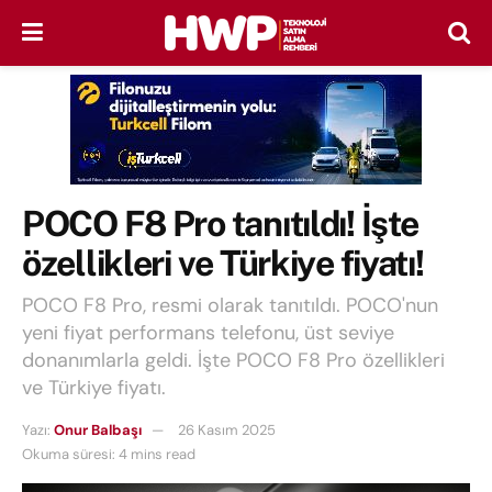
POCO F8 Pro tanıtıldı! İşte
özellikleri ve Türkiye fiyatı!
POCO F8 Pro, resmi olarak tanıtıldı. POCO'nun
yeni fiyat performans telefonu, üst seviye
donanımlarla geldi. İşte POCO F8 Pro özellikleri
ve Türkiye fiyatı.
Yazı:
Onur Balbaşı
26 Kasım 2025
Okuma süresi: 4 mins read