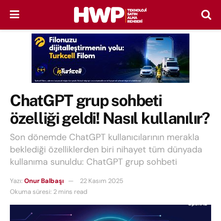
ChatGPT grup sohbeti
özelliği geldi! Nasıl kullanılır?
Son dönemde ChatGPT kullanıcılarının merakla
beklediği özelliklerden biri nihayet tüm dünyada
kullanıma sunuldu: ChatGPT grup sohbeti
Yazı:
Onur Balbaşı
22 Kasım 2025
Okuma süresi: 2 mins read