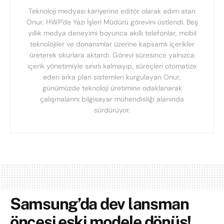
Teknoloji medyası kariyerine editör olarak adım atan
Onur, HWP'de Yazı İşleri Müdürü görevini üstlendi. Beş
yıllık medya deneyimi boyunca akıllı telefonlar, mobil
teknolojiler ve donanımlar üzerine kapsamlı içerikler
üreterek okurlara aktardı. Görevi süresince yalnızca
içerik yönetimiyle sınırlı kalmayıp, süreçleri otomatize
eden arka plan sistemleri kurgulayan Onur,
günümüzde teknoloji üretimine odaklanarak
çalışmalarını bilgisayar mühendisliği alanında
sürdürüyor.
Samsung’da dev lansman
öncesi eski modele dönüş!