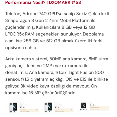
Performansı Nasıl? | DXOMARK #53
Telefon, Adreno 740 GPU’ya sahip Sekiz Çekirdekli
Snapdragon 8 Gen 2 4nm Mobil Platform ile
güçlendirilmiş. Kullanıcılara 8 GB veya 12 GB
LPDDR5x RAM seçenekleri sunuluyor. Depolama
alanı ise 256 GB ve 512 GB olmak üzere iki farklı
opsiyona sahip.
Arka kamera sistemi, 50MP ana kamera, 8MP ultra
geniş açılı lens ve 2MP makro kamera ile
donatılmış. Ana kamera, 1/1.55″ Light Fusion 800
sensör, f/1.6 diyafram açıklığı, OIS ve EIS ile birlikte
geliyor. 8K video kayıt özelliği de mevcut. Ön
kamera ise 16 MP çözünürlüğünde.