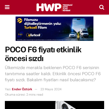
POCO F6 fiyatı etkinlik
öncesi sızdı
Ülkemizde merakla beklenen POCO F6 serisinin
tanıtımına saatler kaldı. Etkinlik öncesi POCO F6
fiyatı sızdı. Bakalım fiyatları nasıl bulacaksınız?
Yazı:
Ender Öztürk
23 Mayıs 2024
Okuma süresi: 2 mins read