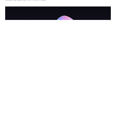
Windows 11 24H2
Microsoft bu yılın ilk büyük Windows 11
güncellemesini indirime sunmaya başladı. Windows
Insider programına kayıt olanlara şimdiden sunulan
Windows 11 24H2
güncellemesi bir dizi yenilik ile
geliyor. Sudo tarafında yapılan yenilikler, HDR duvar
kağıdı ve oyunlar için yapılan geliştirmeleri
şimdiden nasıl kullanabileceğinizi adım adım